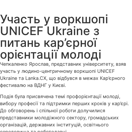
Участь у воркшопі
UNICEF Ukraine з
питань кар’єрної
орієнтації молоді
Чепкаленко Ярослав, представник університету, взяв
участь у людино-центричному воркшопі UNICEF
Ukraine та Lanka.CX, що відбувся в межах Кар’єрного
фестивалю на ВДНГ у Києві.
Подія була присвячена темі профорієнтації молоді,
вибору професії та підтримки перших кроків у кар’єрі.
До обговорень і спільної роботи долучилися
представники молодіжного сектору, громадських
організацій, державних інституцій, освітнього
середовища та роботодавці.