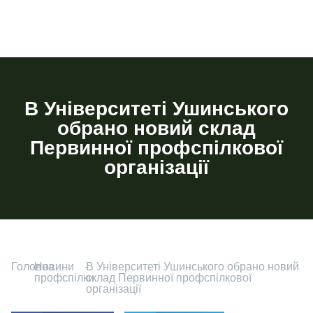
В Університеті Ушинського
обрано новий склад
Первинної профспілкової
організації
Головна
-
Новини
-
В Університеті Ушинського обрано новий
профспілки
склад Первинної профспілкової
організації