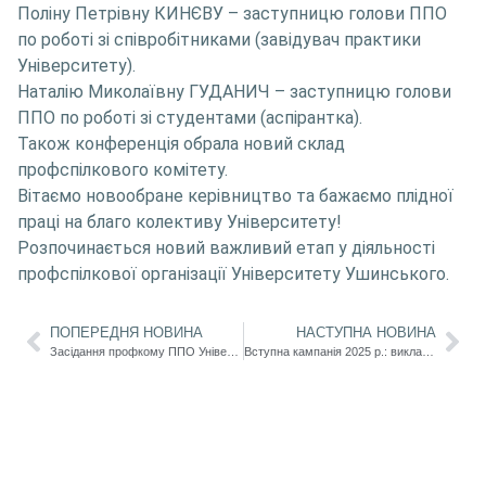
Поліну Петрівну КИНЄВУ – заступницю голови ППО
по роботі зі співробітниками (завідувач практики
Університету).
Наталію Миколаївну ГУДАНИЧ – заступницю голови
ППО по роботі зі студентами (аспірантка).
Також конференція обрала новий склад
профспілкового комітету.
Вітаємо новообране керівництво та бажаємо плідної
праці на благо колективу Університету!
Розпочинається новий важливий етап у діяльності
профспілкової організації Університету Ушинського.
ПОПЕРЕДНЯ НОВИНА
НАСТУПНА НОВИНА
Засідання профкому ППО Університету Ушинського
Вступна кампанія 2025 р.: викладачі кафедри слов’янського мовознавства беруть активну участь у профорієнтаційній роботі університету