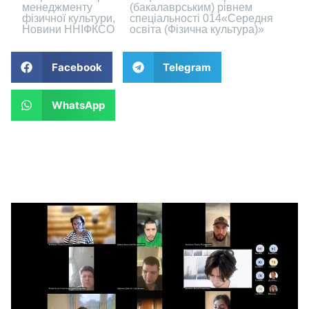
менеджменту
(бакалаврським) рівнем
фізичної культури
,
спеціальності 014«Середня
Новини ННІФКСО
освіта (Фізична культура)»
Facebook
Telegram
WhatsApp