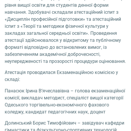
рівня вищої освіти для студентів денної форми
навчання. Здобувачі складали атестаційний іспит з
«Дисциплін професійної підготовки» та атестаційний
іспит з «Теорії та методики фізичної культури у
закладах загальної середньої освіти». Проведення
атестації здійснювалося у відкритому та публічному
форматі відповідно до встановлених вимог, із
забезпеченням академічної доброчесності,
неупередженості та прозорості процедури оцінювання.
Атестація проводилася Екзаменаційною комісією у
складі:
Панасюк Ірина В’ячеславівна – голова екзаменаційної
комісії, викладач методист, спеціаліст вищої категорії
Одеського торгівельно-економічного фахового
коледжу, кандидат педагогічних наук, доцент
Долинський Борис Тимофійович – завідувач кафедри
гімнастики та фізкультурно-спортивних технологій,