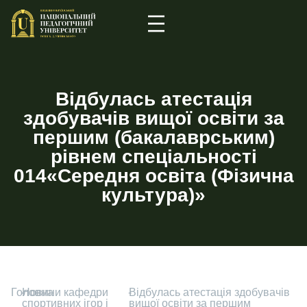
Відбулась атестація
здобувачів вищої освіти за
першим (бакалаврським)
рівнем спеціальності
014«Середня освіта (Фізична
культура)»
Головна
-
Новини кафедри
-
Відбулась атестація здобувачів
спортивних ігор і
вищої освіти за першим