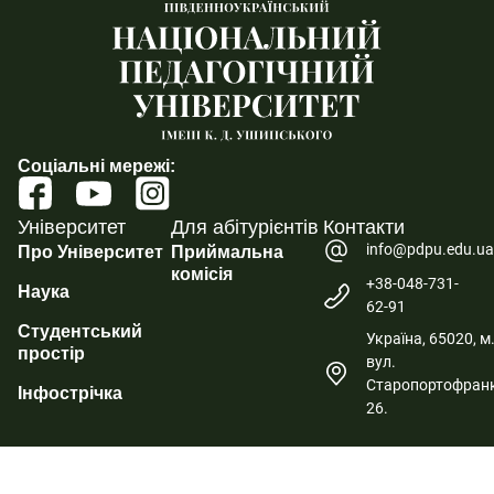
Соціальні мережі:
Університет
Для абітурієнтів
Контакти
info@pdpu.edu.u
Про Університет
Приймальна
комісія
+38-048-731-
Наука
62-91
Студентський
Україна, 65020, м
простір
вул.
Старопортофранк
Інфострічка
26.