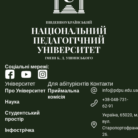
Соціальні мережі:
Університет
Для абітурієнтів
Контакти
info@pdpu.edu.u
Про Університет
Приймальна
комісія
+38-048-731-
Наука
62-91
Студентський
Україна, 65020, м
простір
вул.
Старопортофранк
Інфострічка
26.