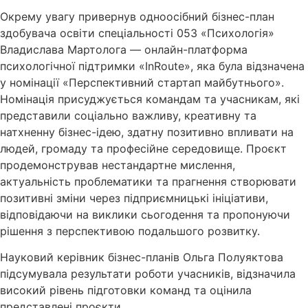
Окрему увагу привернув одноосібний бізнес-план
здобувача освіти спеціальності 053 «Психологія»
Владислава Мартолога — онлайн-платформа
психологічної підтримки «InRoute», яка була відзначена
у номінації «Перспективний стартап майбутнього».
Номінація присуджується командам та учасникам, які
представили соціально важливу, креативну та
натхненну бізнес-ідею, здатну позитивно впливати на
людей, громаду та професійне середовище. Проєкт
продемонстрував нестандартне мислення,
актуальність проблематики та прагнення створювати
позитивні зміни через підприємницькі ініціативи,
відповідаючи на виклики сьогодення та пропонуючи
рішення з перспективою подальшого розвитку.
Науковий керівник бізнес-планів Ольга Полуяктова
підсумувала результати роботи учасників, відзначила
високий рівень підготовки команд та оцінила
представлені проєкти.