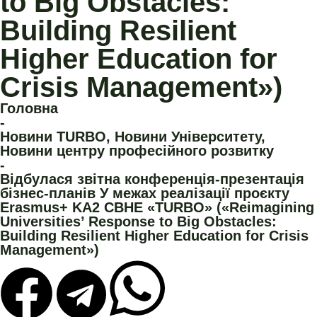
to Big Obstacles:
Building Resilient
Higher Education for
Crisis Management»)
Головна
-
Новини TURBO
,
Новини Університету
,
Новини центру професійного розвитку
-
Відбулася звітна конференція-презентація
бізнес-планів У межах реалізації проєкту
Erasmus+ KA2 CBHE «TURBO» («Reimagining
Universities’ Response to Big Obstacles:
Building Resilient Higher Education for Crisis
Management»)