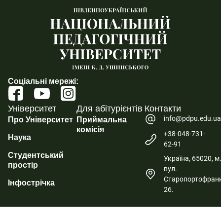
Соціальні мережі:
Університет
Для абітурієнтів
Контакти
info@pdpu.edu.u
Про Університет
Приймальна
комісія
+38-048-731-
Наука
62-91
Студентський
Україна, 65020, м
простір
вул.
Старопортофранк
Інфострічка
26.