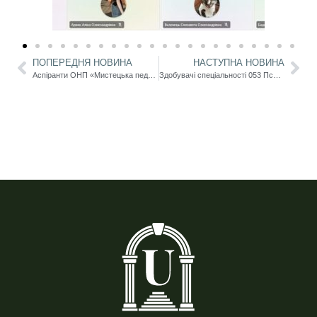
ПОПЕРЕДНЯ НОВИНА
НАСТУПНА НОВИНА
Аспіранти ОНП «Мистецька педагогіка вищої освіти» готуються до завершення навчання
Здобувачі спеціальності 053 Психологія успішно склали атестаційний іспит