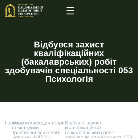
Відбувся захист
кваліфікаційних
(бакалаврських) робіт
здобувачів спеціальності 053
Психологія
Головна
-
Новини кафедри теорії
-
Відбувся захист
та методики
кваліфікаційних
практичної психології
,
(бакалаврських) робіт
Новини ННІПСН
здобувачів спеціальності 053