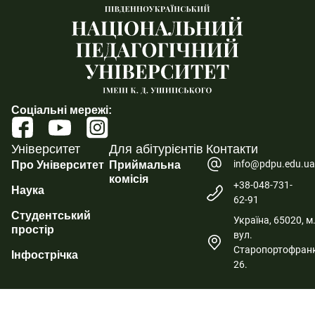
Соціальні мережі:
Університет
Для абітурієнтів
Контакти
info@pdpu.edu.u
Про Університет
Приймальна
комісія
+38-048-731-
Наука
62-91
Студентський
Україна, 65020, м
простір
вул.
Старопортофранк
Інфострічка
26.