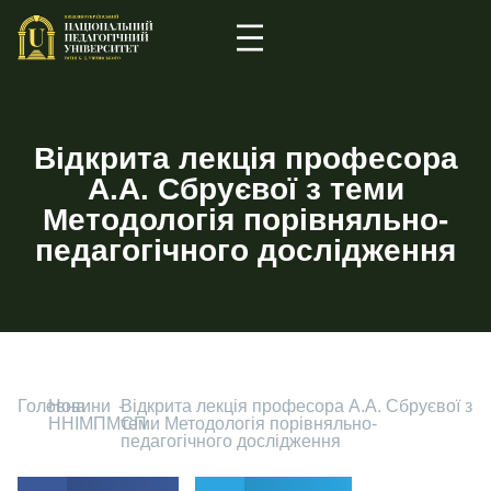
Відкрита лекція професора
А.А. Сбруєвої з теми
Методологія порівняльно-
педагогічного дослідження
Головна
-
Новини
-
Відкрита лекція професора А.А. Сбруєвої з
ННІМПМСП
теми Методологія порівняльно-
педагогічного дослідження