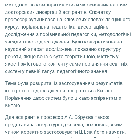
методологію компаративістики як основний напрям
докторських дисертацій аспірантів. Спочатку
професор зупинилася на ключових словах лекційного
курсу: порівняльна педагогіка, дисертаційне
дослідження з порівняльної педагогіки, методологічні
засади такого дослідження. Було конкретизовано
науковий апарат досліджень, показано структуру
роботи, якщо вона є суто теоретичною, містить у
якості змістового контенту саме порівняння освітніх
систем у певній галузі педагогічного знання.
Тема була розкрита із застосуванням результатів
конкретного дослідження аспірантки з Китаю.
Порівняння двох систем було цікаво аспірантам з
Китаю.
Для аспірантів професор А.А. Сбруєва також
представила літературні джерела, розповіла, яким
чином коректно застосовувати ШІ, як його навчати,