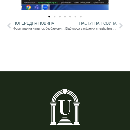
ПОПЕРЕДНЯ НОВИНА
НАСТУПНА НОВИНА
Формування навичок безбар’єрного спілкування в умовах інклюзивного середовища у здобувачів ОПП Клінічна психологія в рамках Національного тижня безбар’єрності
Відбулося засідання спеціалізованої вченої ради, присвячене захисту дисертації аспіранта Університету Ушинського АНДРІЯ Валерійовича БОШКОВА