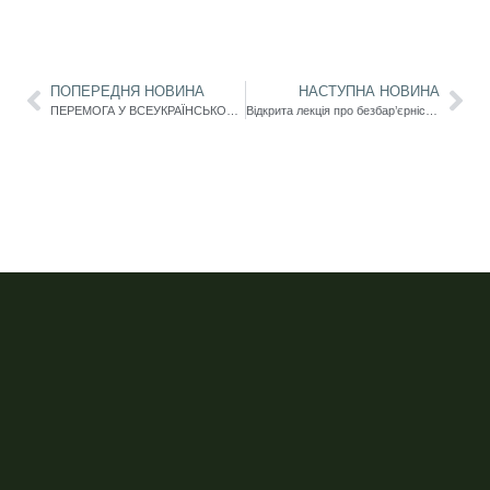
ПОПЕРЕДНЯ НОВИНА
НАСТУПНА НОВИНА
ПЕРЕМОГА У ВСЕУКРАЇНСЬКОМУ КОНКУРСІ СТУДЕНТСЬКИХ НАУКОВИХ РОБІТ ЗІ СПЕЦІАЛЬНОСТІ «ПРОФЕСІЙНА ОСВІТА»!
Відкрита лекція про безбар’єрність та інклюзивну культуру для здобувачів освіти університету