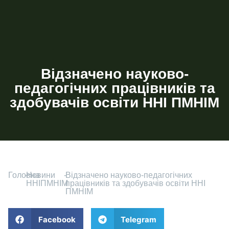
Відзначено науково-
педагогічних працівників та
здобувачів освіти ННІ ПМНІМ
Головна
-
Новини
-
Відзначено науково-педагогічних
ННІПМНІМ
працівників та здобувачів освіти ННІ
ПМНІМ
Facebook
Telegram