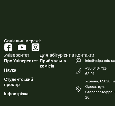
Соціальні мережі:
Університет
Для абітурієнтів
Контакти
info@pdpu.edu.u
Про Університет
Приймальна
комісія
+38-048-731-
Наука
62-91
Студентський
Україна, 65020, м
простір
Одеса, вул.
Старопортофранк
Інфострічка
26.