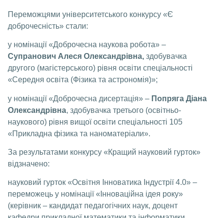
Переможцями університетського конкурсу «Є
доброчесність» стали:
у номінації «Доброчесна наукова робота» –
Супранович Алеся Олександрівна
,
здобувачка
другого (магістерського) рівня освіти спеціальності
«Середня освіта (Фізика та астрономія)»;
у номінації «Доброчесна дисертація» –
Попряга Діана
Олександрівна
, здобувачка третього (освітньо-
наукового) рівня вищої освіти спеціальності 105
«Прикладна фізика та наноматеріали».
За результатами конкурсу «Кращий науковий гурток»
відзначено:
науковий гурток «Освітня Інноватика Індустрії 4.0» –
переможець у номінації «Інноваційна ідея року»
(керівник – кандидат педагогічних наук, доцент
кафедри прикладної математики та інформатики