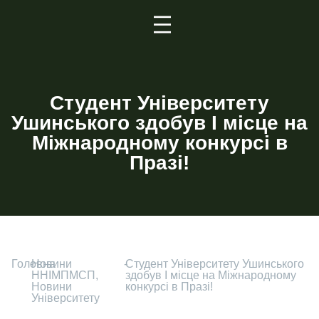
Студент Університету
Ушинського здобув І місце на
Міжнародному конкурсі в
Празі!
Головна
-
Новини
-
Студент Університету Ушинського
ННІМПМСП
,
здобув І місце на Міжнародному
Новини
конкурсі в Празі!
Університету