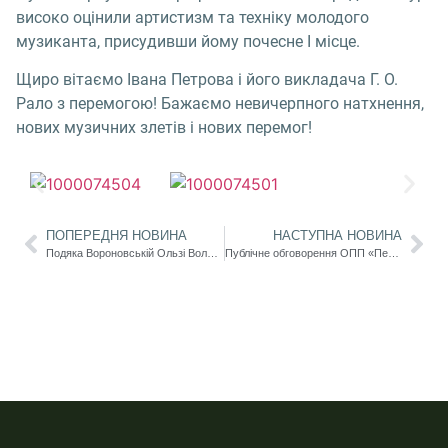
високо оцінили артистизм та техніку молодого
музиканта, присудивши йому почесне І місце.
Щиро вітаємо Івана Петрова і його викладача Г. О.
Рало з перемогою! Бажаємо невичерпного натхнення,
нових музичних злетів і нових перемог!
ПОПЕРЕДНЯ НОВИНА
НАСТУПНА НОВИНА
Подяка Вороновській Ользі Володимирівні від Одеської обласної ради
Публічне обговорення ОПП «Педагогіка. Управління закладом освіти»