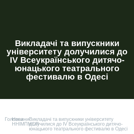
Викладачі та випускники
університету долучилися до
IV Всеукраїнського дитячо-
юнацького театрального
фестивалю в Одесі
Головна
-
Новини
-
Викладачі та випускники університету
ННІМПМСП
долучилися до IV Всеукраїнського дитячо-
юнацького театрального фестивалю в Одесі