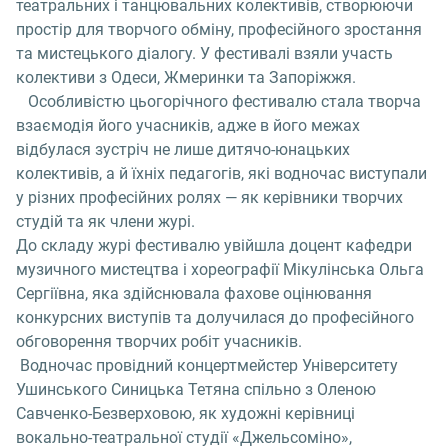
театральних і танцювальних колективів, створюючи
простір для творчого обміну, професійного зростання
та мистецького діалогу. У фестивалі взяли участь
колективи з Одеси, Жмеринки та Запоріжжя.
Особливістю цьогорічного фестивалю стала творча
взаємодія його учасників, адже в його межах
відбулася зустріч не лише дитячо-юнацьких
колективів, а й їхніх педагогів, які водночас виступали
у різних професійних ролях — як керівники творчих
студій та як члени журі.
До складу журі фестивалю увійшла доцент кафедри
музичного мистецтва і хореографії Мікулінська Ольга
Сергіївна, яка здійснювала фахове оцінювання
конкурсних виступів та долучилася до професійного
обговорення творчих робіт учасників.
Водночас провідний концертмейстер Університету
Ушинського Синицька Тетяна спільно з Оленою
Савченко-Безверховою, як художні керівниці
вокально-театральної студії «Джельсоміно»,