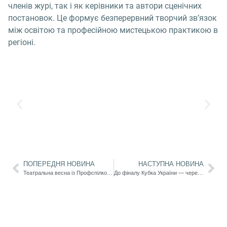
членів журі, так і як керівники та автори сценічних
постановок. Це формує безперервний творчий зв’язок
між освітою та професійною мистецькою практикою в
регіоні.
ПОПЕРЕДНЯ НОВИНА
НАСТУПНА НОВИНА
Театральна весна із Профспілкою: шість яскравих мистецьких подій в Одеському національному академічному театрі опери та балету та Одеському академічному театрі музичної комедії ім. М. Водяного
До фіналу Кубка України — через характер і перемогу: здобувачі Університету Ушинського продовжують боротьбу за трофей!