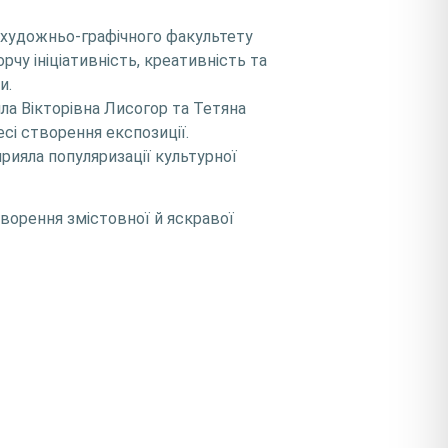
н художньо-графічного факультету
рчу ініціативність, креативність та
и.
ла Вікторівна Лисогор та Тетяна
есі створення експозиції.
рияла популяризації культурної
творення змістовної й яскравої