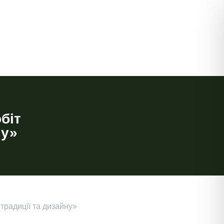
біт
ну»
 традиції та дизайну»