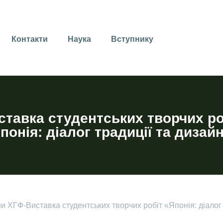
Контакти
Наука
Вступнику
ставка студентських творчих ро
понія: діалог традиції та дизай
ни ХГФ
-
Виставка студентських творчих робіт «Японія: діалог