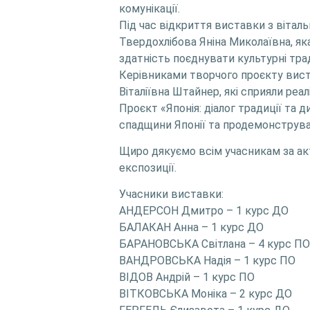
комунікації.
Під час відкриття виставки з вітал
Твердохлібова Яніна Миколаївна, яка
здатність поєднувати культурні тра
Керівниками творчого проєкту висту
Віталіївна Штайнер, які сприяли реа
Проєкт «Японія: діалог традиції та
спадщини Японії та продемонструвал
Щиро дякуємо всім учасникам за акт
експозиції.
Учасники виставки:
АНДЕРСОН Дмитро – 1 курс ДО
БАЛАКАН Анна – 1 курс ДО
БАРАНОВСЬКА Світлана – 4 курс ПО
ВАНДРОВСЬКА Надія – 1 курс ПО
ВІДОВ Андрій – 1 курс ПО
ВІТКОВСЬКА Моніка – 2 курс ДО