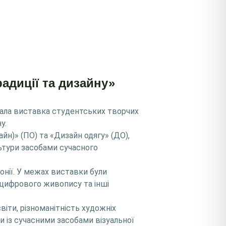
радиції та дизайну»
вала виставка студентських творчих
у.
н)» (ПО) та «Дизайн одягу» (ДО),
ьтури засобами сучасного
онії. У межах виставки були
ри цифрового живопису та інші
іти, різноманітність художніх
и із сучасними засобами візуальної