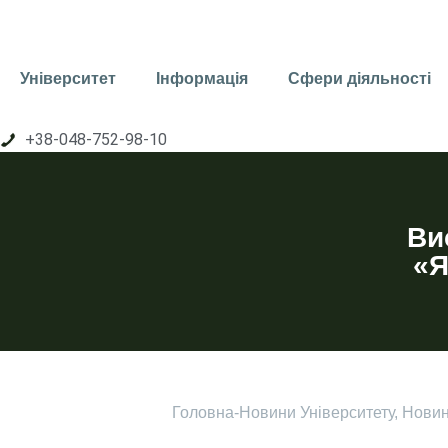
Університет
Інформація
Сфери діяльності
+38-048-752-98-10
Ви
«Я
Головна
-
Новини Університету
,
Нови