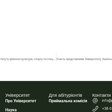
Щиро вітаємо студента Навчально-наукового інституту фізичної культури, спорту та спеціальної освіти Родіона Морозова з вагомим міжнародним спортивним досягненням!
Університет
Для абітурієнтів
Контакти
info@
Про Університет
Приймальна комісія
+38-0
Наука