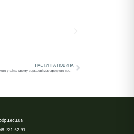
НАСТУПНА НОВИНА
Участь представників Університету Ушинського у фінальному воркшопі міжнародного проєкту TURBO
pdpu.edu.ua
48-731-62-91