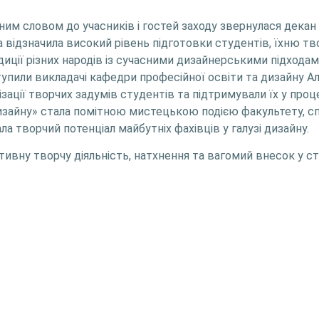
ьним словом до учасників і гостей заходу звернулася дека
 відзначила високий рівень підготовки студентів, їхню тво
диції різних народів із сучасними дизайнерськими підходам
пили викладачі кафедри професійної освіти та дизайну Ал
лізації творчих задумів студентів та підтримували їх у проц
 дизайну» стала помітною мистецькою подією факультету, сп
а творчий потенціал майбутніх фахівців у галузі дизайну.
ивну творчу діяльність, натхнення та вагомий внесок у с