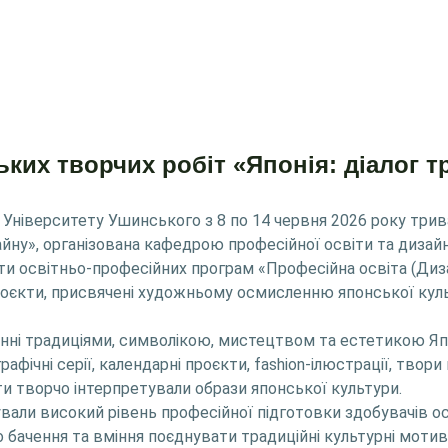
ких творчих робіт «Японія: діалог т
 Університету Ушинського з 8 по 14 червня 2026 року три
изайну», організована кафедрою професійної освіти та дизайн
 освітньо-професійних програм «Професійна освіта (Дизай
проєкти, присвячені художньому осмисленню японської кул
енні традиціями, символікою, мистецтвом та естетикою Яп
рафічні серії, календарні проєкти, fashion-ілюстрації, тво
ти творчо інтерпретували образи японської культури.
ли високий рівень професійної підготовки здобувачів осв
о бачення та вміння поєднувати традиційні культурні мотив