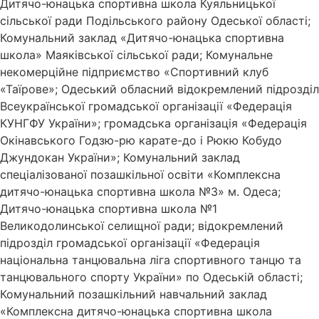
Дитячо-юнацька спортивна школа Куяльницької
сільської ради Подільського району Одеської області;
Комунальний заклад «Дитячо-юнацька спортивна
школа» Маяківської сільської ради; Комунальне
некомерційне підприємство «Спортивний клуб
«Таїрове»; Одеський обласний відокремлений підрозділ
Всеукраїнської громадської організації «Федерація
КУНГФУ України»; громадська організація «Федерація
Окінавського Годзю-рю карате-до і Рюкю Кобудо
Джундокан України»; Комунальний заклад
спеціалізованої позашкільної освіти «Комплексна
дитячо-юнацька спортивна школа №3» м. Одеса;
Дитячо-юнацька спортивна школа №1
Великодолинської селищної ради; відокремлений
підрозділ громадської організації «Федерація
національна танцювальна ліга спортивного танцю та
танцювального спорту України» по Одеській області;
Комунальний позашкільний навчальний заклад
«Комплексна дитячо-юнацька спортивна школа