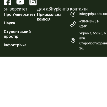
Університет
Для абітурієнтів
Контакти
info@pdpu.edu.u
Про Університет
Приймальна
комісія
+38-048-731-
Наука
62-91
Студентський
Україна, 65020, м
простір
вул.
Старопортофранк
Інфострічка
26.