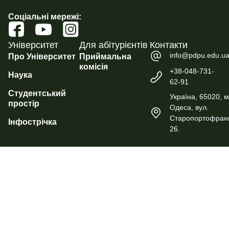
Соціальні мережі:
Університет
Для абітурієнтів
Контакти
info@pdpu.edu.u
Про Університет
Приймальна
комісія
+38-048-731-
Наука
62-91
Студентський
Україна, 65020, м
простір
Одеса, вул.
Старопортофранк
Інфострічка
26.