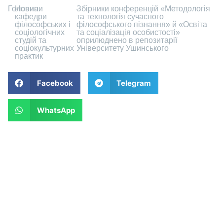
Головна
-
Новини
-
Збірники конференцій «Методологія
кафедри
та технологія сучасного
філософських і
філософського пізнання» й «Освіта
соціологічних
та соціалізація особистості»
студій та
оприлюднено в репозитарії
соціокультурних
Університету Ушинського
практик
Facebook
Telegram
WhatsApp