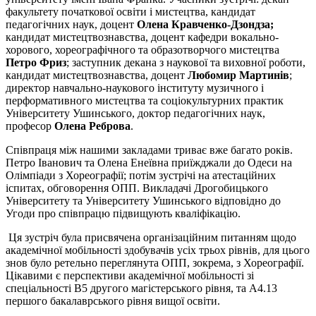
факультету початкової освіти і мистецтва, кандидат
педагогічних наук, доцент
Олена Кравченко-Дзондза;
кандидат мистецтвознавства, доцент кафедри вокально-
хорового, хореографічного та образотворчого мистецтва
Петро Фриз
; заступник декана з наукової та виховної роботи,
кандидат мистецтвознавства, доцент
Любомир Мартинів
;
директор навчально-наукового інституту музичного і
перформативного мистецтва та соціокультурних практик
Університету Ушинського, доктор педагогічних наук,
професор
Олена Реброва
.
Співпраця між нашими закладами триває вже багато років.
Петро Іванович та Олена Енеївна приїжджали до Одеси на
Олімпіади з Хореографії; потім зустрічі на атестаційних
іспитах, обговорення ОПП. Викладачі Дрогобицького
Університету та Університету Ушинського відповідно до
Угоди про співпрацю підвищують кваліфікацію.
Ця зустріч була присвячена організаційним питанням щодо
академічної мобільності здобувачів усіх трьох рівнів, для цього
знов було ретельно переглянута ОПП, зокрема, з Хореографії.
Цікавими є перспективи академічної мобільності зі
спеціальності В5 другого магістерського рівня, та А4.13
першого бакалаврського рівня вищої освіти.