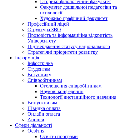
Історико-філологічний факультет
Факультет дошкільної педагогіки та
психології
Художньо-графічний факультет
Професійний ліцей
Структура ЗВО
Прозорість та інформаційна відкритість
Університету
Підтвердження статусу національного
Стратегічні пріоритети розвитку
Інформація
Інфострічка
Студентам
Вступнику
Співробітникам
Оголошення співробітникам
Наукові конференції
Технології дистанційного навчання
Випускникам
Швидка оплата
Онлайн оплата
Анонси
Сфери діяльності
Освітня
Освітні програми