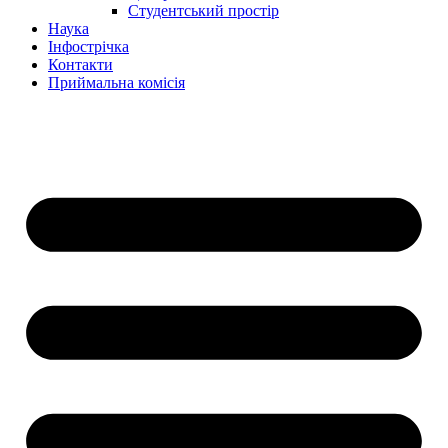
Студентський простір
Наука
Інфострічка
Контакти
Приймальна комісія