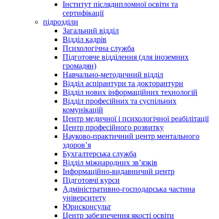
Інститут післядипломної освіти та
сертифікації
підрозділи
Загальний відділ
Відділ кадрів
Психологічна служба
Підготовче відділення (для іноземних
громадян)
Навчально-методичний відділ
Відділ аспірантури та докторантури
Відділ нових інформаційних технологій
Відділ професійних та суспільних
комунікацій
Центр медичної і психологічної реабілітації
Центр професійного розвитку
Науково-практичний центр ментального
здоров’я
Бухгалтерська служба
Відділ міжнародних зв’язків
Інформаційно-видавничий центр
Підготовчі курси
Адміністративно-господарська частина
університету
Юрисконсульт
Центр забезпечення якості освіти