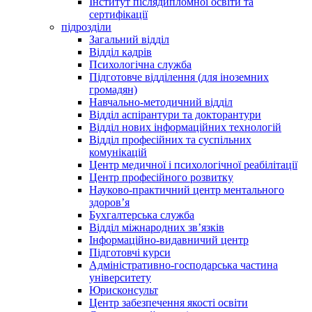
Інститут післядипломної освіти та
сертифікації
підрозділи
Загальний відділ
Відділ кадрів
Психологічна служба
Підготовче відділення (для іноземних
громадян)
Навчально-методичний відділ
Відділ аспірантури та докторантури
Відділ нових інформаційних технологій
Відділ професійних та суспільних
комунікацій
Центр медичної і психологічної реабілітації
Центр професійного розвитку
Науково-практичний центр ментального
здоров’я
Бухгалтерська служба
Відділ міжнародних зв’язків
Інформаційно-видавничий центр
Підготовчі курси
Адміністративно-господарська частина
університету
Юрисконсульт
Центр забезпечення якості освіти