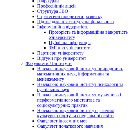
Підрозділи
Професійний ліцей
Структура ЗВО
Стратегічні пріоритети розвитку
Підтвердження статусу національного
Інформаційна відкритість
Прозорість та інформаційна відкритість
Університету
Публічна інформація
ЗМІ про університет
Партнери університету
Відгуки про університет
Факультети / Інститути
Навчально-науковий інститут природничо-
математичних наук, інформатики та
менеджменту
Навчально-науковий інститут психології та
суспільних наук
Навчально-науковий інститут музичного і
перформативного мистецтва та
соціокультурних практик
Навчально-науковий інститут фізичної
культури, спорту та спеціальної освіти
Факультет іноземних мов
Факультет початкового навчання