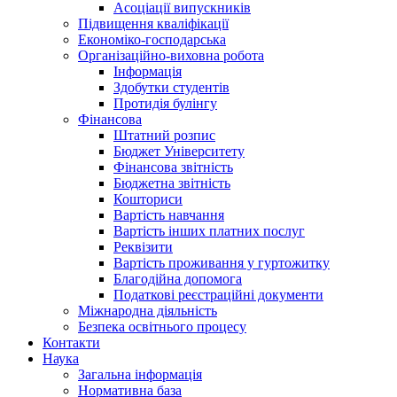
Асоціації випускників
Підвищення кваліфікації
Економіко-господарська
Організаційно-виховна робота
Інформація
Здобутки студентів
Протидія булінгу
Фінансова
Штатний розпис
Бюджет Університету
Фінансова звітність
Бюджетна звітність
Кошториси
Вартість навчання
Вартість інших платних послуг
Реквізити
Вартість проживання у гуртожитку
Благодійна допомога
Податкові реєстраційні документи
Міжнародна діяльність
Безпека освітнього процесу
Контакти
Наука
Загальна інформація
Нормативна база