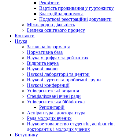
Реквізити
Вартість проживання у гуртожитку
Благодійна допомога
Податкові реєстраційні документи
Міжнародна діяльність
Безпека освітнього процесу
Контакти
Наука
Загальна інформація
Нормативна база
Наука у цифрах та рейтингах
Відкрита наука
Наукові школи
Наукові лабораторії та центри
Наукові гуртки та проблемні групи
Наукові конференції
Університетські видання
Спеціалізовані вчені ради
Університетська бібіліотека
Репозитарій
Аспірантура і докторантура
Рада молодих вчених
Наукове товариство студентів, аспірантів,
докторантів і молодих учених
Вступнику