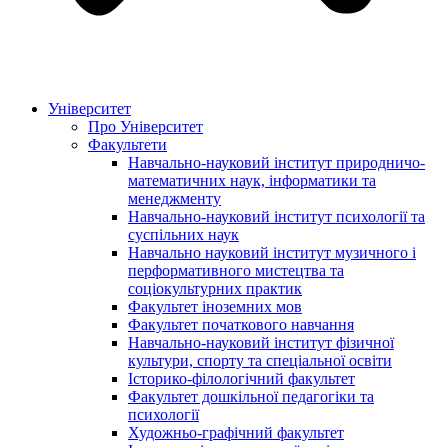
Університет
Про Університет
Факультети
Навчально-науковий інститут природничо-
математичних наук, інформатики та
менеджменту
Навчально-науковий інститут психології та
суспільних наук
Навчально науковий інститут музичного і
перформативного мистецтва та
соціокультурних практик
Факультет іноземних мов
Факультет початкового навчання
Навчально-науковий інститут фізичної
культури, спорту та спеціальної освіти
Історико-філологічний факультет
Факультет дошкільної педагогіки та
психології
Художньо-графічний факультет