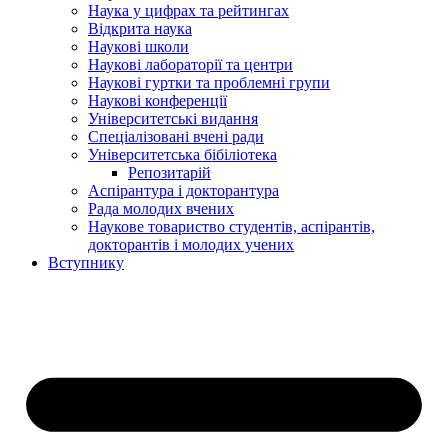
Наука у цифрах та рейтингах
Відкрита наука
Наукові школи
Наукові лабораторії та центри
Наукові гуртки та проблемні групи
Наукові конференції
Університетські видання
Спеціалізовані вчені ради
Університетська бібіліотека
Репозитарій
Аспірантура і докторантура
Рада молодих вчених
Наукове товариство студентів, аспірантів,
докторантів і молодих учених
Вступнику