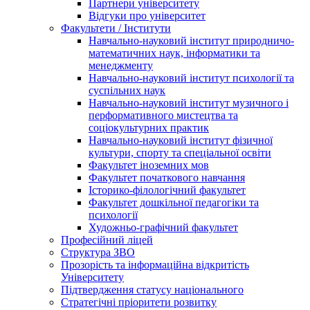
Партнери університету
Відгуки про університет
Факультети / Інститути
Навчально-науковий інститут природничо-
математичних наук, інформатики та
менеджменту
Навчально-науковий інститут психології та
суспільних наук
Навчально-науковий інститут музичного і
перформативного мистецтва та
соціокультурних практик
Навчально-науковий інститут фізичної
культури, спорту та спеціальної освіти
Факультет іноземних мов
Факультет початкового навчання
Історико-філологічний факультет
Факультет дошкільної педагогіки та
психології
Художньо-графічний факультет
Професійний ліцей
Структура ЗВО
Прозорість та інформаційна відкритість
Університету
Підтвердження статусу національного
Стратегічні пріоритети розвитку