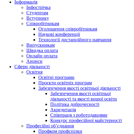
Інформація
Інфострічка
Студентам
Вступнику
Співробітникам
Оголошення співробітникам
Наукові конференції
Технології дистанційного навчання
Випускникам
Швидка оплата
Онлайн оплата
Анонси
Сфери діяльності
Освітня
Освітні програми
Проєкти освітніх програм
Забезпечення якості освітньої діяльності
Забезпечення якості освітньої
діяльності та якості вищої освіти
Політика доброчесності
Акредитація
Співпраця з роботодавцями
Конкурс професійної майстерності
Професійні об’єднання
Профком профспілки