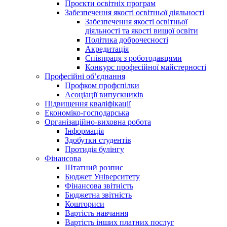
Проєкти освітніх програм
Забезпечення якості освітньої діяльності
Забезпечення якості освітньої
діяльності та якості вищої освіти
Політика доброчесності
Акредитація
Співпраця з роботодавцями
Конкурс професійної майстерності
Професійні об’єднання
Профком профспілки
Асоціації випускників
Підвищення кваліфікації
Економіко-господарська
Організаційно-виховна робота
Інформація
Здобутки студентів
Протидія булінгу
Фінансова
Штатний розпис
Бюджет Університету
Фінансова звітність
Бюджетна звітність
Кошториси
Вартість навчання
Вартість інших платних послуг