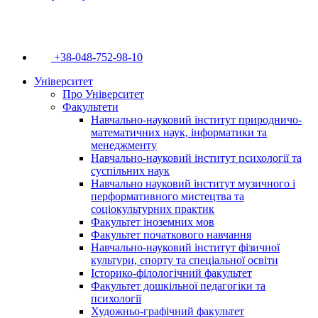
+38-048-752-98-10
Університет
Про Університет
Факультети
Навчально-науковий інститут природничо-
математичних наук, інформатики та
менеджменту
Навчально-науковий інститут психології та
суспільних наук
Навчально науковий інститут музичного і
перформативного мистецтва та
соціокультурних практик
Факультет іноземних мов
Факультет початкового навчання
Навчально-науковий інститут фізичної
культури, спорту та спеціальної освіти
Історико-філологічний факультет
Факультет дошкільної педагогіки та
психології
Художньо-графічний факультет