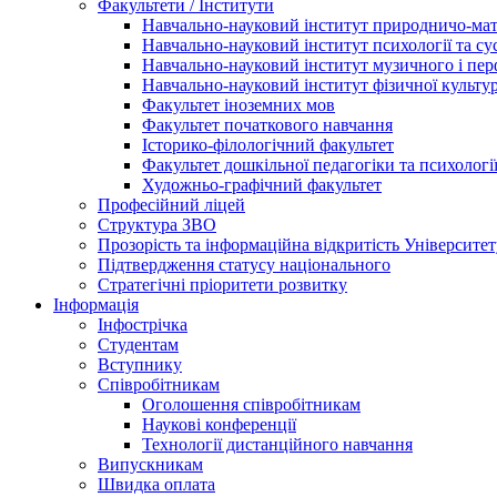
Факультети / Інститути
Навчально-науковий інститут природничо-ма
Навчально-науковий інститут психології та су
Навчально-науковий інститут музичного і пе
Навчально-науковий інститут фізичної культур
Факультет іноземних мов
Факультет початкового навчання
Історико-філологічний факультет
Факультет дошкільної педагогіки та психологі
Художньо-графічний факультет
Професійний ліцей
Структура ЗВО
Прозорість та інформаційна відкритість Університет
Підтвердження статусу національного
Стратегічні пріоритети розвитку
Інформація
Інфострічка
Студентам
Вступнику
Співробітникам
Оголошення співробітникам
Наукові конференції
Технології дистанційного навчання
Випускникам
Швидка оплата