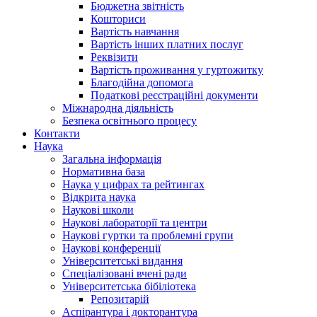
Бюджетна звітність
Кошториси
Вартість навчання
Вартість інших платних послуг
Реквізити
Вартість проживання у гуртожитку
Благодійна допомога
Податкові реєстраційні документи
Міжнародна діяльність
Безпека освітнього процесу
Контакти
Наука
Загальна інформація
Нормативна база
Наука у цифрах та рейтингах
Відкрита наука
Наукові школи
Наукові лабораторії та центри
Наукові гуртки та проблемні групи
Наукові конференції
Університетські видання
Спеціалізовані вчені ради
Університетська бібіліотека
Репозитарій
Аспірантура і докторантура