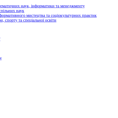
тематичних наук, інформатики та менеджменту
спільних наук
рформативного мистецтва та соціокультурних практик
и, спорту та спеціальної освіти
ї
у