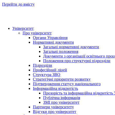
Перейти до вмісту
Університет
Про університет
Органи Управління
Нормативні документи
Загальні нормативні документи
Загальні положення
Документи з організації освітнього проц
Положення про структурні підрозділи
Підрозділи
Професійний ліцей
Структура ЗВО
Стратегічні пріоритети розвитку
Підтвердження статусу національного
Інформаційна відкритість
Прозорість та інформаційна відкритість
Публічна інформація
ЗМІ про університет
Партнери університету
Відгуки про університет