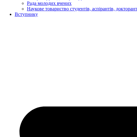
Рада молодих вчених
Наукове товариство студентів, аспірантів, докторан
Вступнику