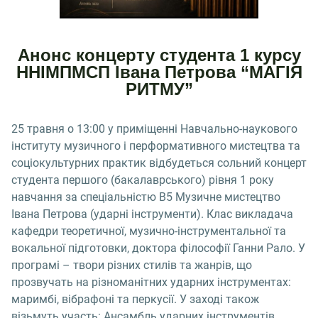
Анонс концерту студента 1 курсу
ННІМПМСП Івана Петрова “МАГІЯ
РИТМУ”
25 травня о 13:00 у приміщенні Навчально-наукового
інституту музичного і перформативного мистецтва та
соціокультурних практик відбудеться сольний концерт
студента першого (бакалаврського) рівня 1 року
навчання за спеціальністю B5 Музичне мистецтво
Івана Петрова (ударні інструменти). Клас викладача
кафедри теоретичної, музично-інструментальної та
вокальної підготовки, доктора філософії Ганни Рало. У
програмі – твори різних стилів та жанрів, що
прозвучать на різноманітних ударних інструментах:
маримбі, вібрафоні та перкусії. У заході також
візьмуть участь: Ансамбль ударних інструментів