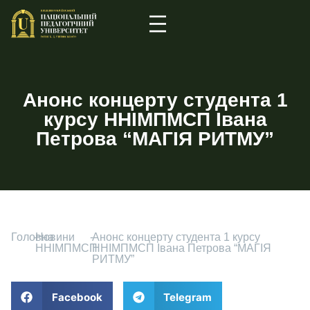
Анонс концерту студента 1
курсу ННІМПМСП Івана
Петрова “МАГІЯ РИТМУ”
Головна
-
Новини
-
Анонс концерту студента 1 курсу
ННІМПМСП
ННІМПМСП Івана Петрова “МАГІЯ
РИТМУ”
Facebook
Telegram