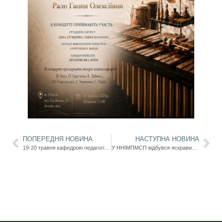
ПОПЕРЕДНЯ НОВИНА
НАСТУПНА НОВИНА
19-20 травня кафедрою педагогіки проведено ІІ Міжнародну науково-практичну конференцію «Інновації у проєктуванні професійного становлення фахівців в університетському просторі»
У ННІМПМСП відбувся яскравий концертний проєкт «Ритми естрадного діалогу»