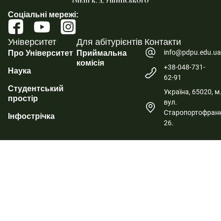
Соціальні мережі:
Університет
Для абітурієнтів
Контакти
info@pdpu.edu.u
Про Університет
Приймальна
комісія
+38-048-731-
Наука
62-91
Студентський
Україна, 65020, м
простір
вул.
Старопортофранк
Інфострічка
26.