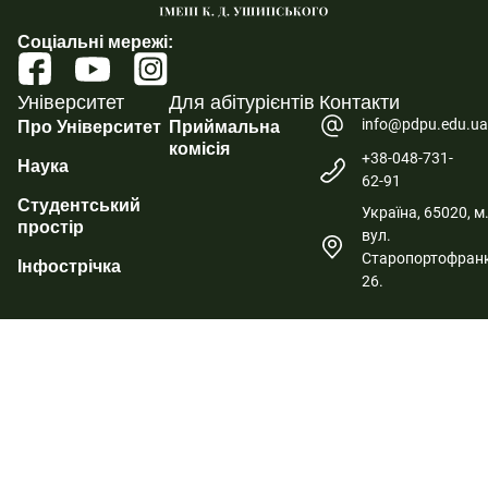
Соціальні мережі:
Університет
Для абітурієнтів
Контакти
info@pdpu.edu.u
Про Університет
Приймальна
комісія
+38-048-731-
Наука
62-91
Студентський
Україна, 65020, м
простір
вул.
Старопортофранк
Інфострічка
26.