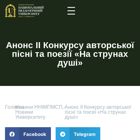
Анонс ІІ Конкурсу авторської
пісні та поезії «На струнах
душі»
Головна
-
Новини ННІМПМСП
,
-
Анонс ІІ Конкурсу авторської
Новини
пісні та поезії «На струнах
Університету
душі»
Facebook
Telegram