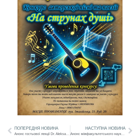
ПОПЕРЕДНЯ НОВИНА
НАСТУПНА НОВИНА
Анонс гостьової лекції Dr. Aleksandra Gerkerova “Delivering Ideas Clearly and Effectively
Анонс міжфакультетського науково-комунікативного заходу до Дня науки Science Slam «Мова і література: наука, що звучить»