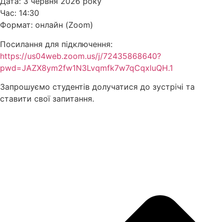
Дата: 3 червня 2026 року
Час: 14:30
Формат: онлайн (Zoom)
Посилання для підключення:
https://us04web.zoom.us/j/72435868640?
pwd=JAZX8ym2fw1N3Lvqmfk7w7qCqxluQH.1
Запрошуємо студентів долучатися до зустрічі та
ставити свої запитання.