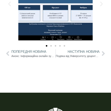
ПОПЕРЕДНЯ НОВИНА
НАСТУПНА НОВИНА
Анонс: Інформаційна онлайн-зустріч з Психологічною службою Університету Ушинського
Подяка від Університету доценту кафедри германської філології та методики викладання іноземних мов Зайцевій Катерині Іванівні