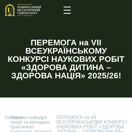
ПЕРЕМОГА на VІI
ВСЕУКРАЇНСЬКОМУ
КОНКУРСІ НАУКОВИХ РОБІТ
«ЗДОРОВА ДИТИНА –
ЗДОРОВА НАЦІЯ» 2025/26!
Головна
-
Новини кафедри
-
ПЕРЕМОГА на VІI
теорії та методики
ВСЕУКРАЇНСЬКОМУ КОНКУРСІ
практичної
НАУКОВИХ РОБІТ «ЗДОРОВА
психології
,
Новини
ДИТИНА – ЗДОРОВА НАЦІЯ»