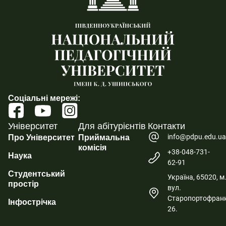
Соціальні мережі:
Університет
Для абітурієнтів
Контакти
info@pdpu.edu.u
Про Університет
Приймальна
комісія
+38-048-731-
Наука
62-91
Студентський
Україна, 65020, м
простір
вул.
Старопортофранк
Інфострічка
26.