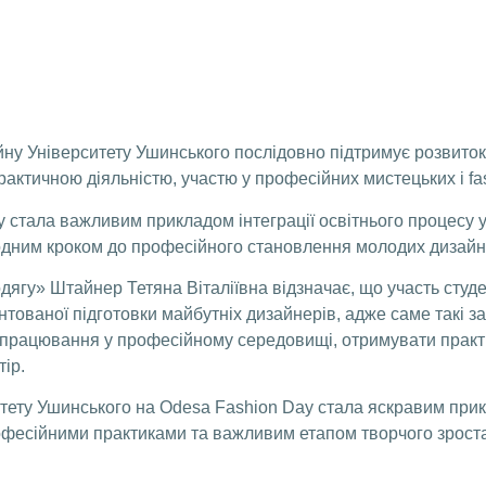
ну Університету Ушинського послідовно підтримує розвиток 
рактичною діяльністю, участю у професійних мистецьких і fa
y стала важливим прикладом інтеграції освітнього процесу у
 одним кроком до професійного становлення молодих дизайн
дягу» Штайнер Тетяна Віталіївна відзначає, що участь студе
тованої підготовки майбутніх дизайнерів, адже саме такі 
напрацювання у професійному середовищі, отримувати практи
ір.
итету Ушинського на Odesa Fashion Day стала яскравим пр
рофесійними практиками та важливим етапом творчого зрост