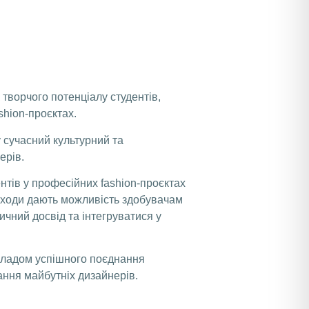
творчого потенціалу студентів,
shion-проєктах.
 сучасний культурний та
ерів.
нтів у професійних fashion-проєктах
заходи дають можливість здобувачам
чний досвід та інтегруватися у
икладом успішного поєднання
ання майбутніх дизайнерів.