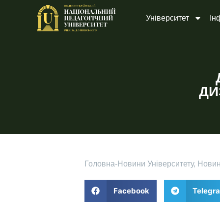
Університет
Ін
ДИ
Головна
-
Новини Університету
,
Нови
Facebook
Telegr