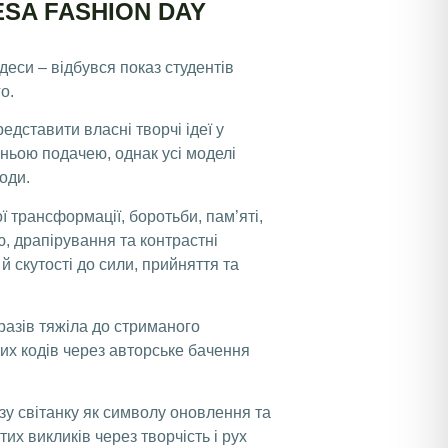
SA FASHION DAY
деси – відбувся показ студентів
о.
дставити власні творчі ідеї у
жньою подачею, однак усі моделі
оди.
 трансформації, боротьби, пам’яті,
ю, драпірування та контрастні
й скутості до сили, прийняття та
разів тяжіла до стриманого
них кодів через авторське бачення
зу світанку як символу оновлення та
их викликів через творчість і рух