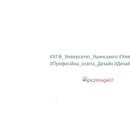
#ХГФ_Університет_Ушинського #Уні
#Професійна_освіта_Дизайн #Дизай