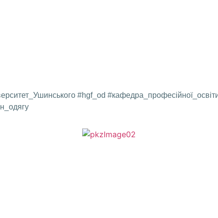
верситет_Ушинського #hgf_od #кафедра_професійної_освіт
н_одягу