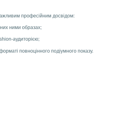
 важливим професійним досвідом:
них ними образах;
shion-аудиторією;
 форматі повноцінного подіумного показу.