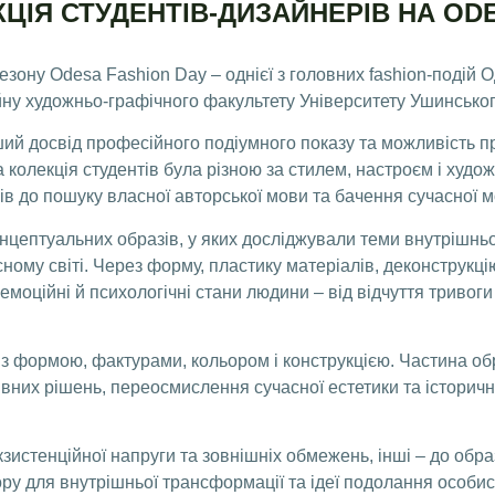
ЦІЯ СТУДЕНТІВ-ДИЗАЙНЕРІВ НА ODE
езону Odesa Fashion Day – однієї з головних fashion-подій О
йну художньо-графічного факультету Університету Ушинськог
й досвід професійного подіумного показу та можливість пре
 колекція студентів була різною за стилем, настроєм і худо
в до пошуку власної авторської мови та бачення сучасної м
цептуальних образів, у яких досліджували теми внутрішньої
сному світі. Через форму, пластику матеріалів, деконструкці
моційні й психологічні стани людини – від відчуття тривоги 
 з формою, фактурами, кольором і конструкцією. Частина об
сивних рішень, переосмислення сучасної естетики та історич
зистенційної напруги та зовнішніх обмежень, інші – до обра
ору для внутрішньої трансформації та ідеї подолання особист