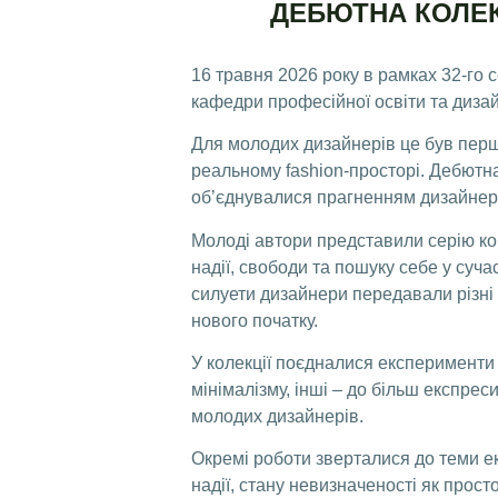
ДЕБЮТНА КОЛЕК
16 травня 2026 року в рамках 32-го с
кафедри професійної освіти та диза
Для молодих дизайнерів це був перши
реальному fashion-просторі. Дебютна
об’єднувалися прагненням дизайнері
Молоді автори представили серію кон
надії, свободи та пошуку себе у суча
силуети дизайнери передавали різні е
нового початку.
У колекції поєдналися експерименти
мінімалізму, інші – до більш експре
молодих дизайнерів.
Окремі роботи зверталися до теми ек
надії, стану невизначеності як прост