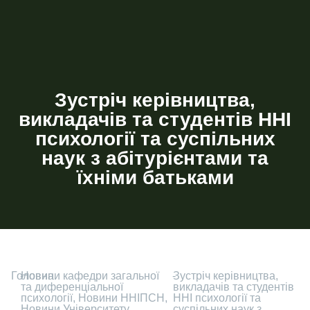
Зустріч керівництва,
викладачів та студентів ННІ
психології та суспільних
наук з абітурієнтами та
їхніми батьками
Головна
-
Новини кафедри загальної
-
Зустріч керівництва,
та диференціальної
викладачів та студентів
психології
,
Новини ННІПСН
,
ННІ психології та
Новини Університету
,
суспільних наук з