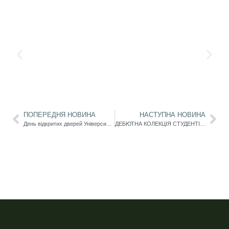
ПОПЕРЕДНЯ НОВИНА
НАСТУПНА НОВИНА
День відкритих дверей Університету Ушинського та факультету іноземних мов!
ДЕБЮТНА КОЛЕКЦІЯ СТУДЕНТІВ-ДИЗАЙНЕРІВ НА ODESA FASHION DAY