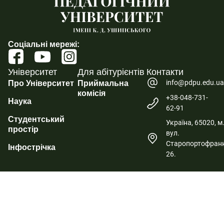
Соціальні мережі:
Університет
Для абітурієнтів
Контакти
info@pdpu.edu.u
Про Університет
Приймальна
комісія
+38-048-731-
Наука
62-91
Студентський
Україна, 65020, м
простір
вул.
Старопортофранк
Інфострічка
26.