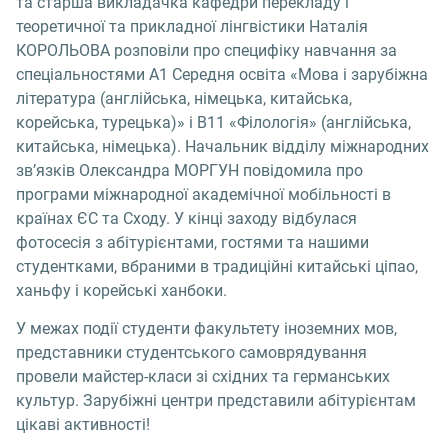
та старша викладачка кафедри перекладу і
теоретичної та прикладної лінгвістики Наталія
КОРОЛЬОВА розповіли про специфіку навчання за
спеціальностями А1 Середня освіта «Мова і зарубіжна
література (англійська, німецька, китайська,
корейська, турецька)» і B11 «Філологія» (англійська,
китайська, німецька). Начальник відділу міжнародних
зв’язків Олександра МОРГУН повідомила про
програми міжнародної академічної мобільності в
країнах ЄС та Сходу. У кінці заходу відбулася
фотосесія з абітурієнтами, гостями та нашими
студентками, вбраними в традиційні китайські ціпао,
ханьфу і корейські ханбоки.
У межах події студенти факультету іноземних мов,
представники студентського самоврядування
провели майстер-класи зі східних та германських
культур. Зарубіжні центри представили абітурієнтам
цікаві активності!