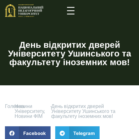
День відкритих дверей
Університету Ушинського та
факультету іноземних мов!
Головна
-
Новини
-
День відкритих дверей
Університету
,
Університету Ушинського та
Новини ФІМ
факультету іноземних мов!
Facebook
Telegram