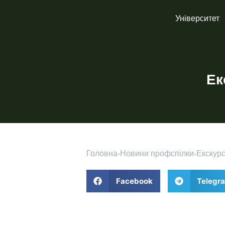
Університет
Ек
Головна
-
Новини профспілки
-
Екскурс
Facebook
Telegr