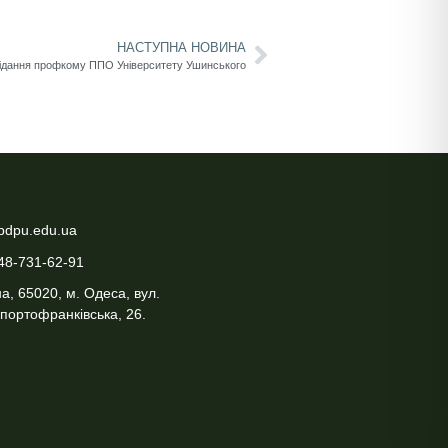
НАСТУПНА НОВИНА
ідання профкому ППО Університету Ушинського
pdpu.edu.ua
48-731-62-91
а, 65020, м. Одеса, вул.
портофранківська, 26.