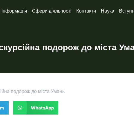
Інформація
Сфери діяльності
Контакти
Наука
Вступ
скурсійна подорож до міста Ум
ійна подорож до міста Умань
am
WhatsApp