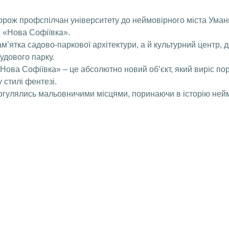
орож профспілчан університету до неймовірного міста Уман
 «Нова Софіївка».
’ятка садово-паркової архітектури, а й культурний центр, до 
удового парку.
«Нова Софіївка» – це абсолютно новий об’єкт, який виріс п
 стилі фентезі.
огулялись мальовничими місцями, поринаючи в історію нейм