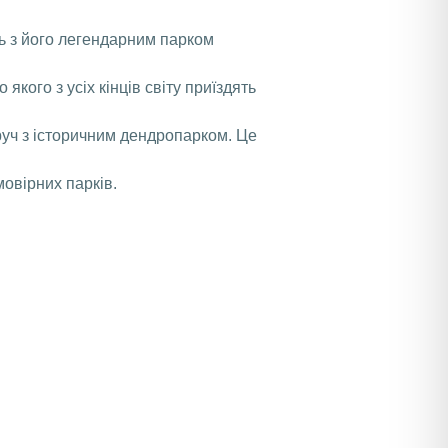
ь з його легендарним парком
якого з усіх кінців світу приїздять
оруч з історичним дендропарком. Це
овірних парків.