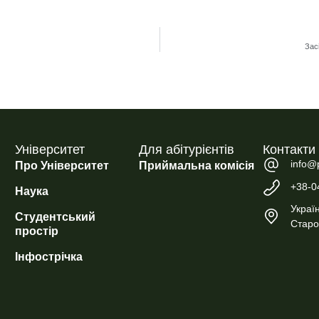
Зас
Університет
Для абітурієнтів
Контакти
info@
Про Університет
Приймальна комісія
+38-0
Наука
Україн
Студентський
Старо
простір
Інфострічка