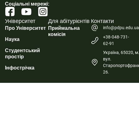
Соціальні мережі:
Університет
Для абітурієнтів
Контакти
info@pdpu.edu.u
Про Університет
Приймальна
комісія
+38-048-731-
Наука
62-91
Студентський
Україна, 65020, м
простір
вул.
Старопортофранк
Інфострічка
26.