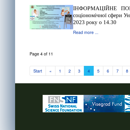
ІНФОРМАЦІЙНЕ ПОВІДО
соціономічної сфери Ун
2023 року о 14.30
Read more ...
Page 4 of 11
Start
«
1
2
3
4
5
6
7
8