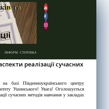
ІНФОРМ. СТОРІНКА
аспекти реалізації сучасних
я) на базі Південноукраїнського центру
рситету Ушинського! Увага! Оголошується
ації сучасних методів навчання у закладах