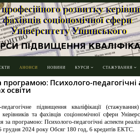
ЄКТИ
АНОНСИ
НОВИНИ
КУРСИ
СТАЖУВАННЯ
а програмою: Психолого-педагогічні 
х освіти
о-педагогічне підвищення кваліфікації (стажуванн
 керівників та фахівців соціономічної сфери Уніве
ня за програмою: Психолого-педагогічні аспекти реаліз
16 грудня 2024 року Обсяг 180 год, 6 кредитів ЕКТС.