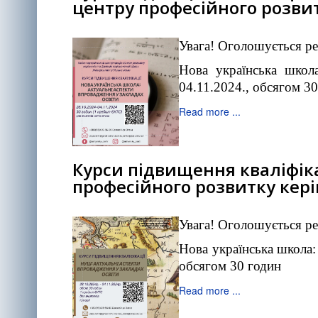
центру професійного розвит
Увага! Оголошується ре
Нова українська школа
04.11.2024., обсягом 3
Read more ...
Курси підвищення кваліфікац
професійного розвитку кері
Увага! Оголошується ре
Нова українська школа: 
обсягом 30 годин
Read more ...