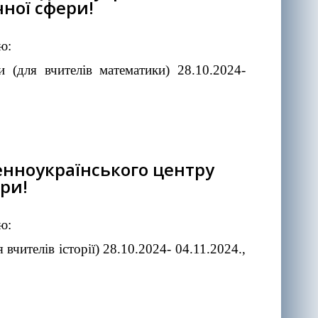
чної сфери!
ю:
и (для вчителів математики) 28.10.2024-
денноукраїнського центру
ери!
ю:
вчителів історії) 28.10.2024- 04.11.2024.,