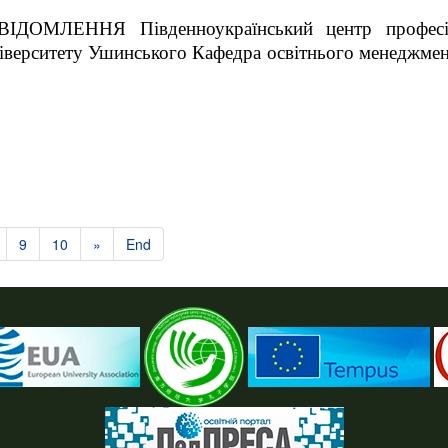
МЛЕННЯ Південноукраїнський центр професійно
іверситету Ушинського Кафедра освітнього менеджмен
9
10
»
End