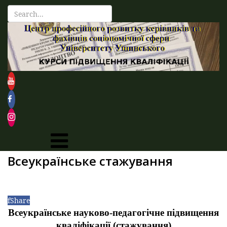
Всеукраїнське стажування
f
Share
Всеукраїнське науково-педагогічне підвищення
кваліфікації
(стажування)