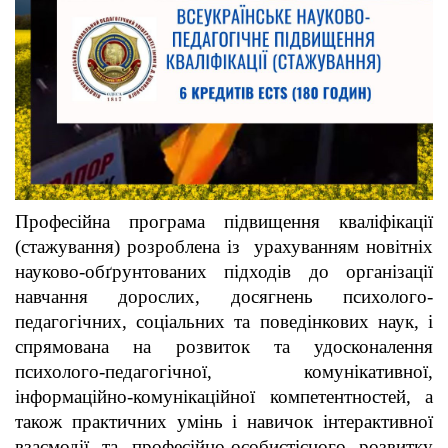
Професійна програма підвищення кваліфікації
(стажування) розроблена із урахуванням новітніх
науково-обґрунтованих підходів до організації
навчання дорослих, досягнень психолого-
педагогічних, соціальних та поведінкових наук, і
спрямована на розвиток та удосконалення
психолого-педагогічної, комунікативної,
інформаційно-комунікаційної компетентностей, а
також практичних умінь і навичок інтерактивної
взаємодії та професійно-особистісного розвитку