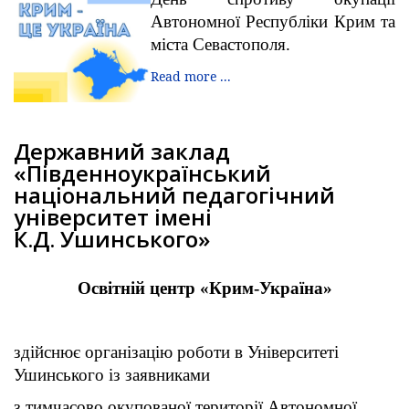
Автономної Республіки Крим та
міста Севастополя.
Read more ...
Державний заклад
«Південноукраїнський
національний педагогічний
університет імені
К.Д. Ушинського»
Осв
і
тн
і
й центр «Крим-Укра
ї
на»
здійснює організацію роботи в Університеті
Ушинського із заявниками
з тимчасово окупованої території Автономної