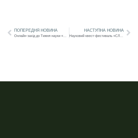
ПОПЕРЕДНЯ НОВИНА
НАСТУПНА НОВИНА
Онлайн-захід до Тижня науки «Міждисциплінарність у фізичній культурі та спорті: наука руху, здоров’я і результату»
Науковий квест-фестиваль «СЛОВО ПІД МІКРОСКОПОМ» з нагоди Дня науки