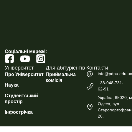
Соціальні мережі:
Університет
Для абітурієнтів
Контакти
info@pdpu.edu.u
Про Університет
Приймальна
комісія
+38-048-731-
Наука
62-91
Студентський
Україна, 65020, м
простір
Одеса, вул.
Старопортофранк
Інфострічка
26.