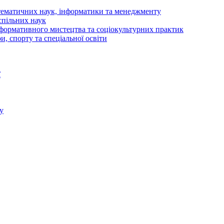
тематичних наук, інформатики та менеджменту
спільних наук
рформативного мистецтва та соціокультурних практик
и, спорту та спеціальної освіти
ї
у