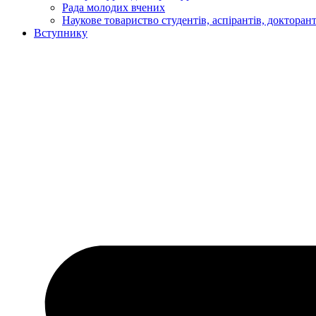
Рада молодих вчених
Наукове товариство студентів, аспірантів, докторан
Вступнику