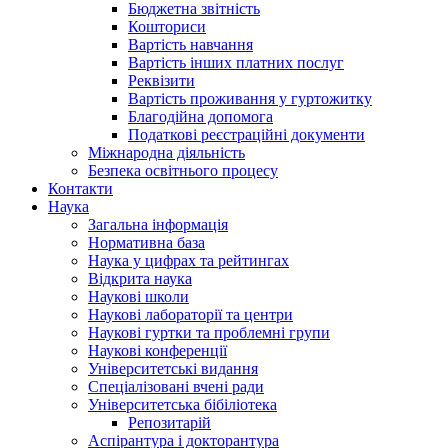
Бюджетна звітність
Кошториси
Вартість навчання
Вартість інших платних послуг
Реквізити
Вартість проживання у гуртожитку
Благодійна допомога
Податкові реєстраційні документи
Міжнародна діяльність
Безпека освітнього процесу
Контакти
Наука
Загальна інформація
Нормативна база
Наука у цифрах та рейтингах
Відкрита наука
Наукові школи
Наукові лабораторії та центри
Наукові гуртки та проблемні групи
Наукові конференції
Університетські видання
Спеціалізовані вчені ради
Університетська бібіліотека
Репозитарій
Аспірантура і докторантура