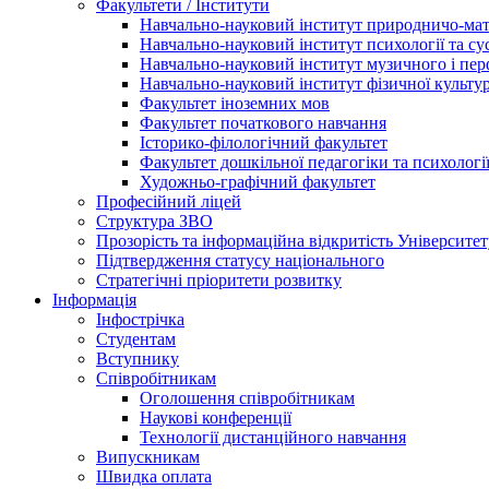
Факультети / Інститути
Навчально-науковий інститут природничо-ма
Навчально-науковий інститут психології та су
Навчально-науковий інститут музичного і пе
Навчально-науковий інститут фізичної культур
Факультет іноземних мов
Факультет початкового навчання
Історико-філологічний факультет
Факультет дошкільної педагогіки та психологі
Художньо-графічний факультет
Професійний ліцей
Структура ЗВО
Прозорість та інформаційна відкритість Університет
Підтвердження статусу національного
Стратегічні пріоритети розвитку
Інформація
Інфострічка
Студентам
Вступнику
Співробітникам
Оголошення співробітникам
Наукові конференції
Технології дистанційного навчання
Випускникам
Швидка оплата