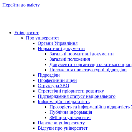
Перейти до вмісту
Університет
Про університет
Органи Управління
Нормативні документи
Загальні нормативні документи
Загальні положення
Документи з організації освітнього проц
Положення про структурні підрозділи
Підрозділи
Професійний ліцей
Структура ЗВО
Стратегічні пріоритети розвитку
Підтвердження статусу національного
Інформаційна відкритість
Прозорість та інформаційна відкритість
Публічна інформація
ЗМІ про університет
Партнери університету
Відгуки про університет