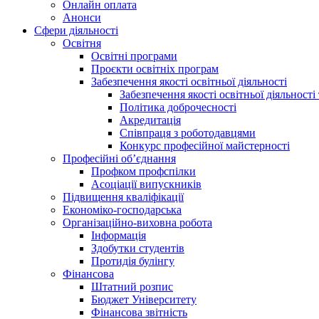
Онлайн оплата
Анонси
Сфери діяльності
Освітня
Освітні програми
Проєкти освітніх програм
Забезпечення якості освітньої діяльності
Забезпечення якості освітньої діяльності 
Політика доброчесності
Акредитація
Співпраця з роботодавцями
Конкурс професійної майстерності
Професійні об’єднання
Профком профспілки
Асоціації випускників
Підвищення кваліфікації
Економіко-господарська
Організаційно-виховна робота
Інформація
Здобутки студентів
Протидія булінгу
Фінансова
Штатний розпис
Бюджет Університету
Фінансова звітність