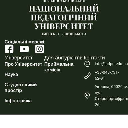
Соціальні мережі:
Університет
Для абітурієнтів
Контакти
info@pdpu.edu.u
Про Університет
Приймальна
комісія
+38-048-731-
Наука
62-91
Студентський
Україна, 65020, м
простір
вул.
Старопортофранк
Інфострічка
26.