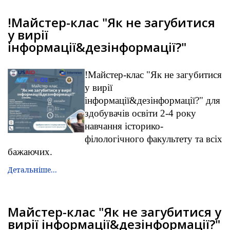
!Майстер-клас "Як не загубитися
у вирії
інформації&дезінформації?"
!Майстер-клас "Як не загубитися
у вирії
інформації&дезінформації?" для
здобувачів освіти 2-4 року
навчання історико-
філологічного факультету та всіх
бажаючих.
Детальніше...
Майстер-клас "Як не загубитися у
вирії інформації&дезінформації?"