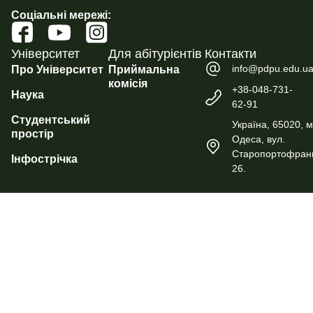
Соціальні мережі:
Університет
Для абітурієнтів
Контакти
info@pdpu.edu.u
Про Університет
Приймальна
комісія
+38-048-731-
Наука
62-91
Студентський
Україна, 65020, м
простір
Одеса, вул.
Старопортофранк
Інфострічка
26.