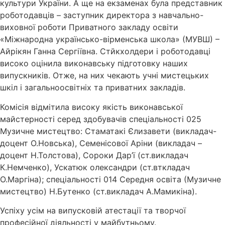
культури України. А ще на екзаменах була представник
роботодавців – заступник директора з навчально-
виховної роботи Приватного закладу освіти
«Міжнародна українсько-вірменська школа» (МУВШ) –
Айрікян Ганна Сергіївна. Стйкхолдери і роботодавці
високо оцінила виконавську підготовку наших
випускників. Отже, на них чекають учні мистецьких
шкіл і загальноосвітніх та приватних закладів.
Комісія відмітила високу якість виконавської
майстерності серед здобувачів спеціальності 025
Музичне мистецтво: Стаматакі Єлизавети (викладач-
доцент О.Новська), Семенісової Аріни (викладач –
доцент Н.Толстова), Сороки Дар’ї (ст.викладач
К.Немченко), Ускатюк олександри (ст.вткладач
О.Маргіна); спеціальності 014 Середня освіта (Музичне
мистецтво) Н.Бутенко (ст.викладач А.Мамикіна).
Успіху усім на випусковій атестації та творчої
професійної діяльності у майбутньому.