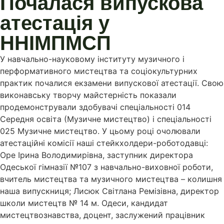
Почалася випускова
атестація у
ННІМПМСП
У навчально-науковому інституту музичного і
перформативного мистецтва та соціокультурних
практик почалися екзамени випускової атестації. Свою
виконавську творчу майстерність показали
продемонстрували здобувачі спеціальності 014
Середня освіта (Музичне мистецтво) і спеціальності
025 Музичне мистецтво. У цьому році очолювали
атестаційні комісії наші стейкхолдери-роботодавці:
Оре Ірина Володимирівна, заступник директора
Одеської гімназії №107 з навчально-виховної роботи,
вчитель мистецтва та музичного мистецтва – колишня
наша випускниця; Лисюк Світлана Ремізівна, директор
школи мистецтв № 14 м. Одеси, кандидат
мистецтвознавства, доцент, заслужений працівник