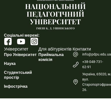
Соціальні мережі:
Університет
Для абітурієнтів
Контакти
info@pdpu.edu.u
Про Університет
Приймальна
комісія
+38-048-731-
Наука
62-91
Студентський
Україна, 65020, м
простір
вул.
Старопортофранк
Інфострічка
26.