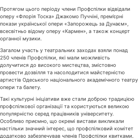
Протягом цього періоду члени Профспілки відвідали
оперу «Флорія Тоска» Джакомо Пуччіні, прем’єрні
покази української опери «Запорожець за Дунаєм»,
всесвітньо відому оперу «Кармен», а також концерт
органної музики.
Загалом участь у театральних заходах взяли понад
250 членів Профспілки, які мали можливість
долучитися до високого мистецтва, змістовно
провести дозвілля та насолодитися майстерністю
артистів Одеського національного академічного театру
опери та балету.
Такі культурні ініціативи вже стали доброю традицією
профспілкової організації та користуються великою
популярністю серед працівників університету.
Особливо приємно, що окремі вистави викликали
настільки значний інтерес, що профспілковий комітет
додатково забезпечував членів Профспілки квитками,