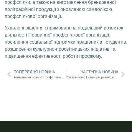
профспілки, а також на виготовлення брендованої
поліграфічної продукції з оновленою символікою
профспілкової організації.
Ухвалені рішення спрямовані на подальший розвиток
діяльності Первинної профспілкової організації,
посилення соціальної підтримки працівників і студентів,
розширення культурно-просвітницьких ініціатив та
підвищення ефективності роботи профкому.
ПОПЕРЕДНЯ НОВИНА
НАСТУПНА НОВИНА
Театральна осінь із Профспілкою: понад 250 членів організації відвідали вистави Одеської опери
Зустрічаємо Новий рік разом: профспілка дарує святковий настрій