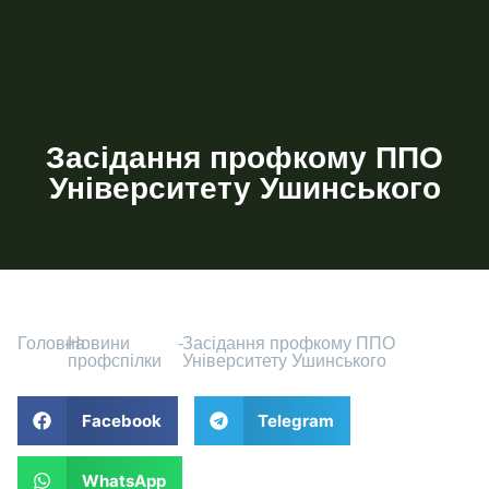
Засідання профкому ППО
Університету Ушинського
Головна
-
Новини
-
Засідання профкому ППО
профспілки
Університету Ушинського
Facebook
Telegram
WhatsApp