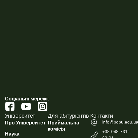
Соціальні мережі:
Університет
Для абітурієнтів
Контакти
info@pdpu.edu.u
Про Університет
Приймальна
комісія
+38-048-731-
Наука
62-91