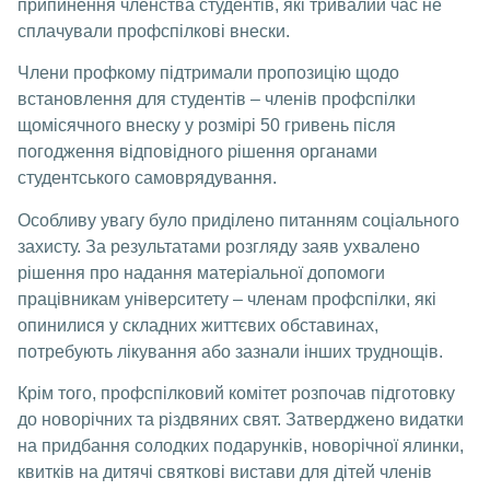
припинення членства студентів, які тривалий час не
сплачували профспілкові внески.
Члени профкому підтримали пропозицію щодо
встановлення для студентів – членів профспілки
щомісячного внеску у розмірі 50 гривень після
погодження відповідного рішення органами
студентського самоврядування.
Особливу увагу було приділено питанням соціального
захисту. За результатами розгляду заяв ухвалено
рішення про надання матеріальної допомоги
працівникам університету – членам профспілки, які
опинилися у складних життєвих обставинах,
потребують лікування або зазнали інших труднощів.
Крім того, профспілковий комітет розпочав підготовку
до новорічних та різдвяних свят. Затверджено видатки
на придбання солодких подарунків, новорічної ялинки,
квитків на дитячі святкові вистави для дітей членів