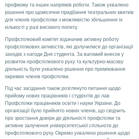
профкому та інших напрямів роботи. Також ухвалено
рішення про щомісячне придбання театральних квитків
для членів профспілки з можливістю збільшення їх
кількості у разі високого попиту.
Профспілковий комітет відзначив активну роботу
профспілкових активістів, які долучилися до організації
заходів з нагоди Дня студента. За вагомий внесок у
розвиток профспілкового руху та культурно-масову
діяльність було ухвалено рішення про преміювання
окремих членів профспілки.
Під час засідання також розглянуто питання щодо
прийому нових працівників і студентів до лав
Профспілки працівників освіти і науки України. До
організації було прийнято нових членів, що свідчить
про зростання довіри до діяльності профспілки та
активне залучення університетської спільноти до
профспілкового руху. Окремо ухвалено рішення щодо