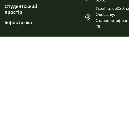
Студентський
Україна, 65020, м
простір
Одеса, вул.
Старопортофранк
Інфострічка
26.