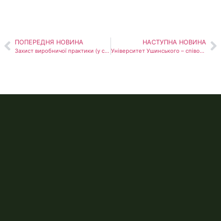
ПОПЕРЕДНЯ НОВИНА
НАСТУПНА НОВИНА
Захист виробничої практики (у спортивних, фізкультурно-оздоровчих закладах) здобувачів першого (бакалаврського) рівня вищої освіти 3 курсу освітньо-професійної програми «Фізична культура і спорт»
Університет Ушинського – співорганізатор круглого столу «Дорожня карта доступності: виклики та рішення»