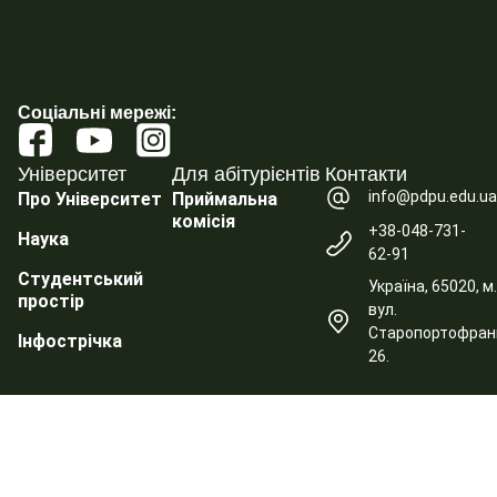
Соціальні мережі:
Університет
Для абітурієнтів
Контакти
info@pdpu.edu.u
Про Університет
Приймальна
комісія
+38-048-731-
Наука
62-91
Студентський
Україна, 65020, м
простір
вул.
Старопортофранк
Інфострічка
26.