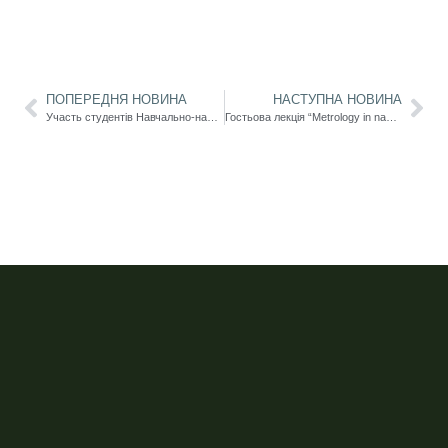
ПОПЕРЕДНЯ НОВИНА
НАСТУПНА НОВИНА
Участь студентів Навчально-наукового інституту фізичної культури, спорту та спеціальної освіти у науково-інтелектуальній грі «Клуб дилетантів: Науковий edition»
Гостьова лекція “Metrology in nanoscience” стейкгхолдера у межах ОНП Е6 Прикладна фізика та наноматеріали