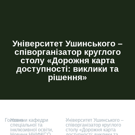
Університет Ушинського –
співорганізатор круглого
столу «Дорожня карта
доступності: виклики та
рішення»
Головна
-
Новини кафедри
-
Університет Ушинського –
спеціальної та
співорганізатор круглого
інклюзивної освіти
,
столу «Дорожня карта
Новини ННІФКСО
,
доступності: виклики та