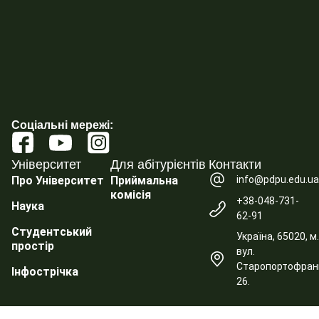
Соціальні мережі:
Університет
Для абітурієнтів
Контакти
info@pdpu.edu.u
Про Університет
Приймальна
комісія
+38-048-731-
Наука
62-91
Студентський
Україна, 65020, м
простір
вул.
Старопортофранк
Інфострічка
26.