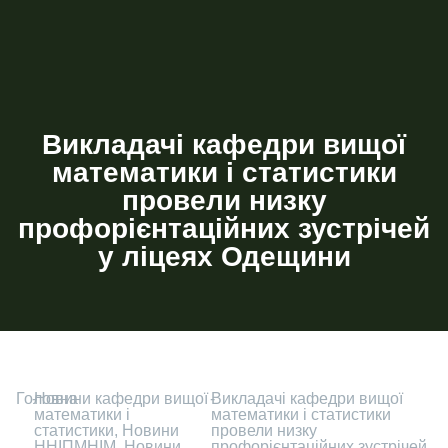
Викладачі кафедри вищої
математики і статистики
провели низку
профорієнтаційних зустрічей
у ліцеях Одещини
Головна
-
Новини кафедри вищої
-
Викладачі кафедри вищої
математики і
математики і статистики
статистики
,
Новини
провели низку
ННІПМНІМ
,
Новини
профорієнтаційних зустрічей