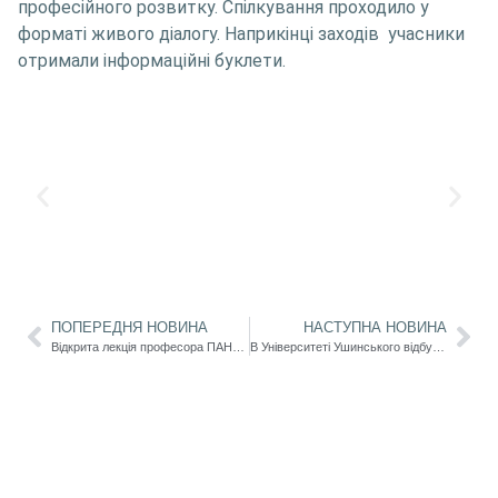
професійного розвитку. Спілкування проходило у
форматі живого діалогу. Наприкінці заходів учасники
отримали інформаційні буклети.
ПОПЕРЕДНЯ НОВИНА
НАСТУПНА НОВИНА
Відкрита лекція професора ПАНКА Віталія Григоровича: “Актуальні проблеми наукових досліджень в психології”
В Університеті Ушинського відбувся День відкритих дверей