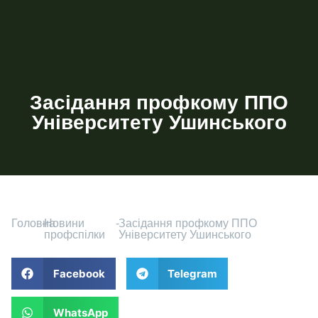
Засідання профкому ППО
Університету Ушинського
Головна
-
Новини
-
Засідання профкому ППО
профспілки
Університету Ушинського
Facebook
Telegram
WhatsApp