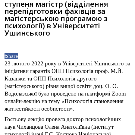
ступеня магістр (відділення
перепідготовки фахівців за
магістерською програмою з
психології) в Університеті
Ушинського
f
Share
23 лютого 2022 року в Університеті Ушинського за
ініціативи гарантів ОНП Психологія проф. М.Й.
Казанжи та ОПП Психологія другого
(магістерського) рівня вищої освіти доц. О. О.
Водолазської було проведено на платформі Zoom
онлайн-лекцію на тему «Психологія становлення
життєстійкості особистості».
Гостьову лекцію провела доктор психологічних
наук Чиханцова Олена Анатоліївна (Інститут
психології імені Г.С. Костюка Національної