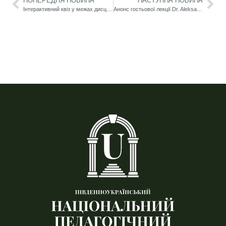
ПОПЕРЕДНЯ НОВИНА
НАСТУПНА НОВИНА
Інтерактивний квіз у межах дисципліни «Філософія» як сучасний формат залучення студентської молоді (Катерина Ткаченко)
Анонс гостьової лекції Dr. Aleksandra Gerkerova “Delivering Ideas Clearly and Effectively