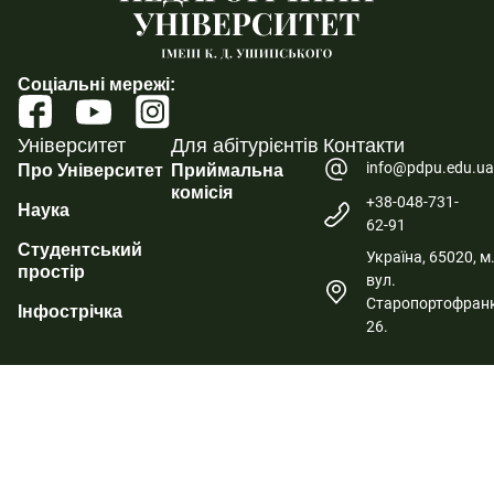
Соціальні мережі:
Університет
Для абітурієнтів
Контакти
info@pdpu.edu.u
Про Університет
Приймальна
комісія
+38-048-731-
Наука
62-91
Студентський
Україна, 65020, м
простір
вул.
Старопортофранк
Інфострічка
26.