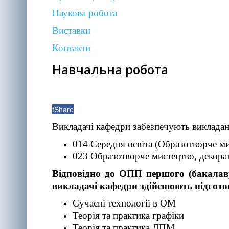
Наукова робота
Виставки
Контакти
Навчальна робота
f
Share
Викладачі кафедри забезпечують викладан
014 Середня освіта (Образотворче м
023 Образотворче мистецтво, декорат
Відповідно до ОПП першого (бакалаврс
викладачі кафедри здійснюють підгото
Сучасні технології в ОМ
Теорія та практика графіки
Теорія та практика ДПМ