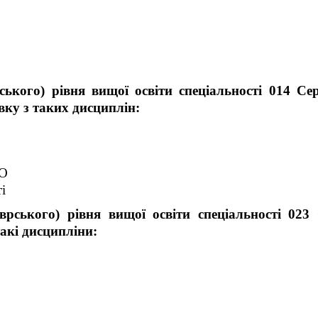
ького) рівня вищої освіти спеціальності 014 Се
вку з таких дисциплін:
ВО
і
рського) рівня вищої освіти спеціальності 023 
акі дисципліни: