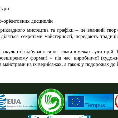
тури
о-орієнтовних дисциплін
прикладного мистецтва та графіки – це великий творч
 діляться секретами майстерності, передають традиці
акультеті відбувається не тільки в межах аудиторій. 
озширеному форматі – під час; виробничої (художнь
 з майстрами на їх вернісажах, а також у подорожах до