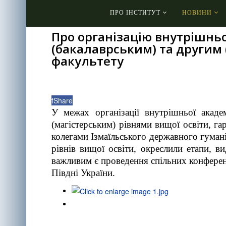
ПРО ІНСТИТУТ
НОВИНИ
Про організацію внутрішньо
(бакалаврським) та другим 
факультету
f
Share
У межах організації внутрішньої акаде
(магістерським) рівнями вищої освіти, га
колегами Ізмаїльського державного гумані
рівнів вищої освіти, окреслили етапи, в
важливим є проведення спільних конференц
Півдні України.