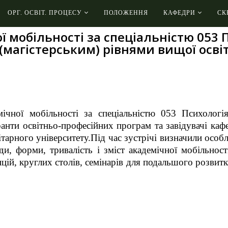
ОРГ. ОСВІТ. ПРОЦЕСУ
ПОЛОЖЕННЯ
КАФЕДРИ
СК
ї мобільності за спеціальністю 053
(магістерським) рівнями вищої осві
мічної мобільності за спеціальністю 053 Психолог
ранти освітньо-професійних програм та завідувачі ка
тарного університету.
Під час зустрічі визначили особ
иди, форми, тривалість і зміст академічної мобільно
ій, круглих столів, семінарів для подальшого розвитк