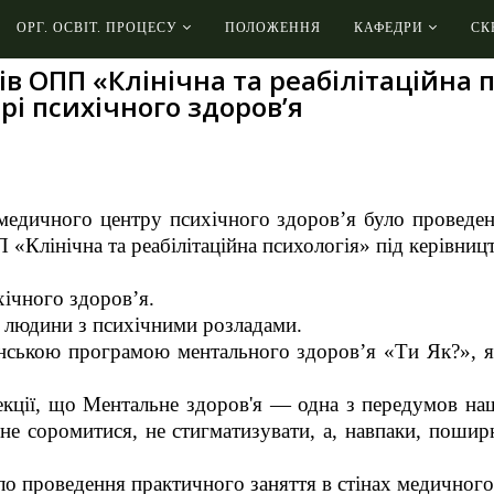
ОРГ. ОСВІТ. ПРОЦЕСУ
ПОЛОЖЕННЯ
КАФЕДРИ
СК
ів ОПП «Клінічна та реабілітаційна 
і психічного здоров’я
 медичного центру психічного здоров’я було проведено
П «Клінічна та реабілітаційна психологія» під керівни
ихічного здоровʼя.⠀
ція людини з психічними розладами.
нською програмою ментального здоров’я «Ти Як?», я
екції, що Ментальне здоров'я — одна з передумов на
, не соромитися, не стигматизувати, а, навпаки, пош
ло проведення практичного заняття в стінах медичного