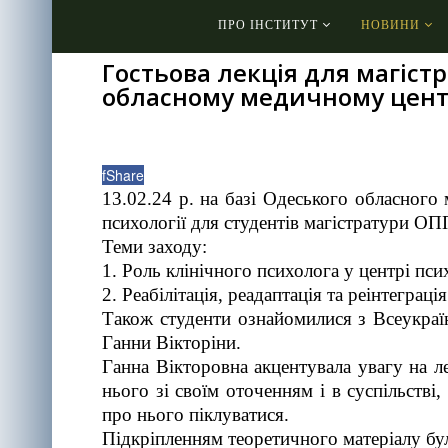
ПРО ІНСТИТУТ
НОВИНИ
Гостьова лекція для магістр
обласному медичному центр
f
Share
13.02.24 р. на базі Одеського обласного
психології для студентів магістратури ОП
Теми заходу:
1. Роль клінічного психолога у центрі пс
2. Реабілітація, реадаптація та реінтегра
Також студенти ознайомилися з Всеукраї
Ганни Вікторіни.
Ганна Вікторовна акцентувала увагу на л
нього зі своїм оточенням і в суспільстві
про нього піклуватися.
Підкріпленням теоретичного матеріалу бу