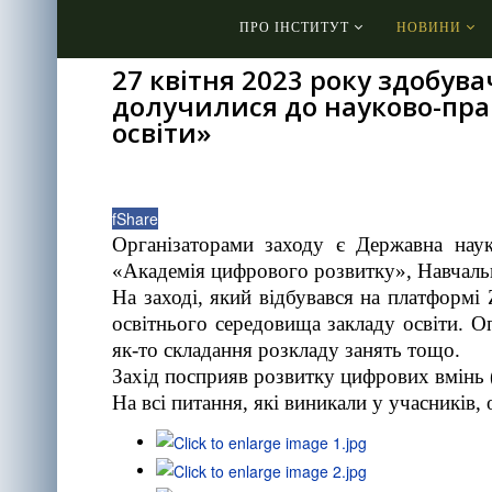
ПРО ІНСТИТУТ
НОВИНИ
27 квітня 2023 року здобув
долучилися до науково-пра
освіти»
f
Share
Організаторами заходу є Державна наук
«Академія цифрового розвитку», Навчал
На заході, який відбувався на платформі
освітнього середовища закладу освіти. 
як-то складання розкладу занять тощо.
Захід посприяв розвитку цифрових вмінь (D
На всі питання, які виникали у учасників,