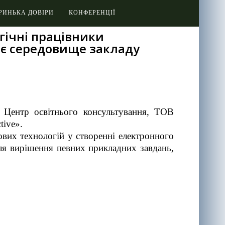
РИНЬКА ДОВІРИ
КОНФЕРЕНЦІЇ
огічні працівники
нє середовище закладу
, Центр освітнього консультування, ТОВ
ive».
ових технологій у створенні електронного
ля вирішення певних прикладних завдань,