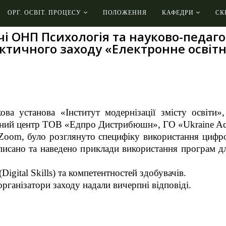
ОРГ. ОСВІТ. ПРОЦЕСУ
ПОЛОЖЕННЯ
КАФЕДРИ
СК
ачі ОНП Психологія та науково-педаг
ктичного заходу «Електронне освіт
ова установа «Інститут модернізації змісту освіти»
ьний центр ТОВ «Едпро Дистрибюшн», ГО «Ukraine Act
 Zoom, було розглянуто специфіку використання цифр
Описано та наведено приклади використання програм д
igital Skills) та компетентностей здобувачів.
 організатори заходу надали вичерпні відповіді.