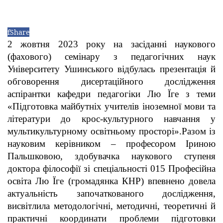
f
Share
2 жовтня 2023 року на засіданні наукового
(фахового) семінару з педагогічних наук
Університету Ушинського відбулась презентація й
обговорення дисертаційного дослідження
аспірантки кафедри педагогіки Лю Їге з теми
«Підготовка майбутніх учителів іноземної мови та
літератури до крос-культурного навчання у
мультикультурному освітньому просторі».
Разом із
науковим керівником – професором Іриною
Пальшковою, здобувачка наукового ступеня
доктора філософії зі спеціальності 015 Професійна
освіта Лю Їге (громадянка КНР) впевнено довела
актуальність започаткованого дослідження,
висвітлила методологічні, методичні, теоретичні й
практичні координати проблеми підготовки