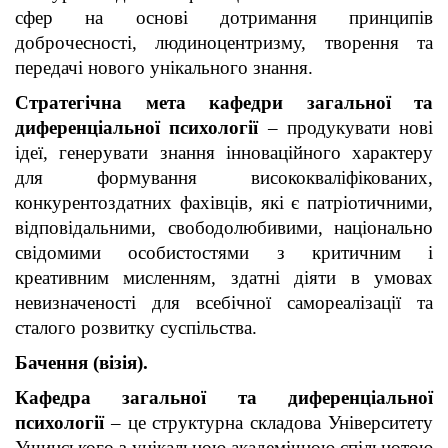
сфер на основі дотримання принципів
доброчесності, людиноцентризму, творення та
передачі нового унікального знання.
Стратегічна мета
кафедри загальної та
диференціальної психології
– продукувати нові
ідеї, генерувати знання інноваційного характеру
для формування висококваліфікованих,
конкурентоздатних фахівців, які є патріотичними,
відповідальними, свободолюбивими, національно
свідомими особистостями з критичним і
креативним мисленням, здатні діяти в умовах
невизначеності для всебічної самореалізації та
сталого розвитку суспільства.
Бачення (візія).
Кафедра загальної та диференціальної
психології
– це структурна складова Університету
Ушинського з унікальною академічною спільнотою