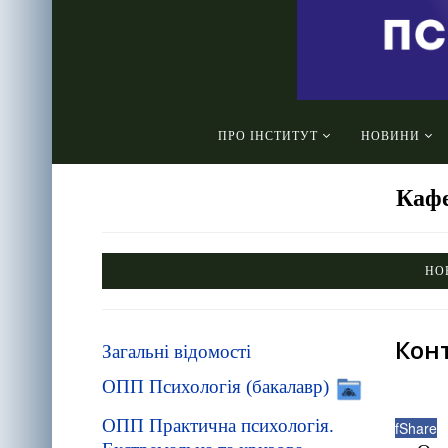
ПРО ІНСТИТУТ
НОВИНИ
Кафе
НО
Кон
Загальні відомості
ОПП Психологія (бакалавр)
ОПП Практична психологія.
f
Share