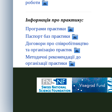
роботи
Інформація про практику:
Програми практики
Паспорт баз практики
Договори про співробітництво
та організацію практик
Методичні рекомендації до
організації практики