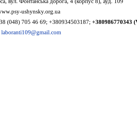
са, вул. Фонтанська дорога, 4 (корпус 8), ауд. 109
www.psy-ushynsky.org.ua
38 (048) 705 46 69; +380934503187;
+380986770343 (V
:
laboranti109@gmail.com