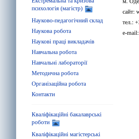
Екстремальна та кризова
м. Оде
психологія (магістр)
сайт: 
Науково-педагогічний склад
тел.:
+
Наукова робота
e-mail
Наукові праці викладачів
Навчальна робота
Навчальні лабораторії
Методична робота
Організаційна робота
Контакти
Кваліфікаційні бакалаврські
роботи
Кваліфікаційні магістерські