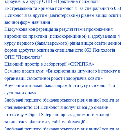
здобувачів 2 курсу ОПП «Практична психологія.
Екстремальна та кризова психологія" за спеціальністю 053
Психологія за другим (магістерським) рівнем вищої освіти
заочної форм навчання
Підсумкова конференція за результатами проходження
виробничої практики (психокорекційної) зі здобувачами 4
курсу першого (бакалаврського) рівня вищої освіти денної
форми здобуття освіти за спеціальністю 053 Психологія
ОПП "Психологія"
Цілющий простір в лабораторії «СКРЕПКА»
Семінар практикум: «Використання штучного інтелекту в
організації самостійної роботи здобувачів освіти»
Вручення дипломів бакалаврам Інституту психології та
суспільних наук
Здобувачі першого (бакалаврського) рівня вищої освіти за
спеціальністю С4 Психологія долучилися до онлайн-
інтенсиву «Digital Safeguarding: як допомогти молоді
залишатися вільними у світі маніпуляцій»
Здобувачі першого (бакалаврського) рівня вищої освіти за