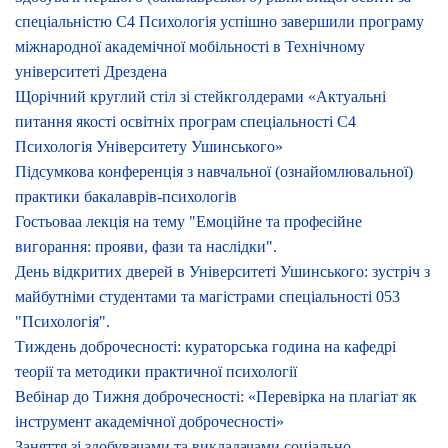
спеціальністю С4 Психологія успішно завершили програму
міжнародної академічної мобільності в Технічному
університеті Дрездена
Щорічний круглий стіл зі стейкголдерами «Актуальні
питання якості освітніх програм спеціальності С4
Психологія Університету Ушинського»
Підсумкова конференція з навчальної (ознайомлювальної)
практики бакалаврів-психологів
Гостьоваа лекція на тему "Емоційне та професійне
вигорання: прояви, фази та наслідки".
День відкритих дверей в Університеті Ушинського: зустріч з
майбутніми студентами та магістрами спеціальності 053
"Психологія".
Тиждень доброчесності: кураторська година на кафедрі
теорії та методики практичної психології
Вебінар до Тижня доброчесності: «Перевірка на плагіат як
інструмент академічної доброчесності»
Заняття зі здобувачами та викладачами соціально-