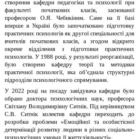
створення кафедри педагогіки та психології при
факультеті початкових класів, заснованої
професором О.Я. Чебикіним. Саме на її базі
вперше в Україні було започатковано підготовку
практичних психологів як другої спеціальності для
вчителів початкових класів, а згодом відкрито
окреме відділення з підготовки практичних
психологів. У 1988 році, у результаті реорганізації,
було створено кафедру теорії та методики
практичної психології, яка об’єднала структурні
підрозділи психологічного спрямування.
У 2022 році на посаду завідувача кафедри було
обрано доктора психологічних наук, професора
Світлану Володимирівну Ситнік. Під керівництвом
С.В. Ситнік колектив кафедри переходить до
розробки проблеми «Емоційної та особистісної
детермінації розвитку людини в різних соціально-
психологічних умовах її життєдіяльності».