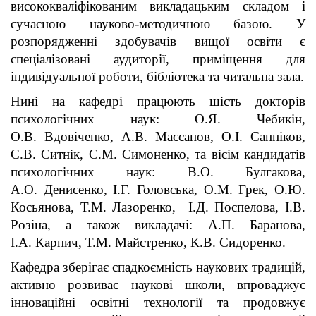
висококваліфікованим викладацьким складом і
сучасною науково-методичною базою. У
розпорядженні здобувачів вищої освіти є
спеціалізовані аудиторії, приміщення для
індивідуальної роботи, бібліотека та читальна зала.
Нині на кафедрі працюють шість докторів
психологічних наук: О.Я. Чебикін,
О.В. Вдовіченко, А.В. Массанов, О.І. Санніков,
С.В. Ситнік, С.М. Симоненко, та вісім кандидатів
психологічних наук: В.О. Булгакова,
А.О. Денисенко, І.Г. Головська, О.М. Грек, О.Ю.
Косьянова, Т.М. Лазоренко, І.Д. Поспелова, І.В.
Розіна, а також викладачі: А.П. Баранова,
І.А. Карпич, Т.М. Майстренко, К.В. Сидоренко.
Кафедра зберігає спадкоємність наукових традицій,
активно розвиває наукові школи, впроваджує
інноваційні освітні технології та продовжує