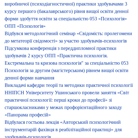
виробничої (психодіагностичної) практики здобувачами 3
курсу першого (бакалаврського) рівня вищої освіти денної
форми здобуття освіти за спеціальністю 053 «Психологія»
ОПП «Психологія»
Відбувся методологічний семінар «Свідомість: пролегомени
до метатеорії свідомості» за участю здобувачів-психологів
Підсумкова конференція з переддипломної практики
здобувачів 2 курсу ОПП «Практична психологія.
Екстремальна та кризова психологія" за спеціальністю 053
Психологія за другим (магістерським) рівнем вищої освіти
денної форми навчання
Викладачі кафедри теорії та методики практичної психології
ННІПСН Університету Ушинського провели заняття «Світ
практичної психології: перші кроки до професії» зі
старшокласниками у межах профорієнтаційного заходу
«Панорама професій»
Відбулася гостьова лекція «Авторський психологічний
інструментарій фахівця в реабілітаційної практиці» для
здобувачів-психологів