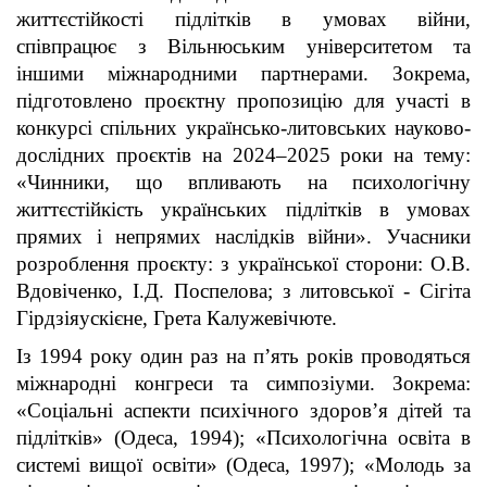
життєстійкості підлітків в умовах війни,
співпрацює з Вільнюським університетом та
іншими міжнародними партнерами. Зокрема,
підготовлено проєктну пропозицію для участі в
конкурсі спільних українсько-литовських науково-
дослідних проєктів на 2024–2025 роки на тему:
«Чинники, що впливають на психологічну
життєстійкість українських підлітків в умовах
прямих і непрямих наслідків війни». Учасники
розроблення проєкту: з української сторони: О.В.
Вдовіченко, І.Д. Поспелова; з литовської - Сігіта
Гірдзіяускієне, Грета Калужевічюте.
Із 1994 року один раз на п’ять років проводяться
міжнародні конгреси та симпозіуми. Зокрема:
«Соціальні аспекти психічного здоров’я дітей та
підлітків» (Одеса, 1994); «Психологічна освіта в
системі вищої освіти» (Одеса, 1997); «Молодь за