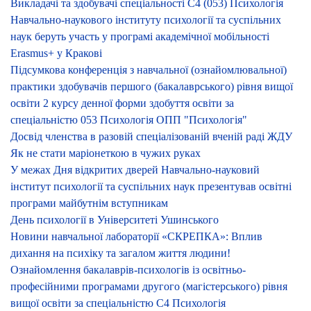
Викладачі та здобувачі спеціальності С4 (053) Психологія
Навчально-наукового інституту психології та суспільних
наук беруть участь у програмі академічної мобільності
Erasmus+ у Кракові
Підсумкова конференція з навчальної (ознайомлювальної)
практики здобувачів першого (бакалаврського) рівня вищої
освіти 2 курсу денної форми здобуття освіти за
спеціальністю 053 Психологія ОПП "Психологія"
Досвід членства в разовій спеціалізованій вченій раді ЖДУ
Як не стати маріонеткою в чужих руках
У межах Дня відкритих дверей Навчально-науковий
інститут психології та суспільних наук презентував освітні
програми майбутнім вступникам
День психології в Університеті Ушинського
Новини навчальної лабораторії «СКРЕПКА»: Вплив
дихання на психіку та загалом життя людини!
Ознайомлення бакалаврів-психологів із освітньо-
професійними програмами другого (магістерського) рівня
вищої освіти за спеціальністю С4 Психологія