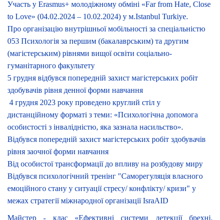
Участь у Erasmus+ молодіжному обміні «Far from Hate, Close
to Love» (04.02.2024 – 10.02.2024) у м.Istanbul Turkiye.
Про організацію внутрішньої мобільності за спеціальністю
053 Психологія за першим (бакалаврським) та другим
(магістерським) рівнями вищої освіти соціально-
гуманітарного факультету
5 грудня відбувся попередній захист магістерських робіт
здобувачів рівня денної форми навчання
4 грудня 2023 року проведено круглий стіл у
дистанційному форматі з теми: «Психологічна допомога
особистості з інвалідністю, яка зазнала насильство».
Відбувся попередній захист магістерських робіт здобувачів
рівня заочної форми навчання
Від особистої трансформації до впливу на розбудову миру
Відбувся психологічний тренінг "Саморегуляція власного
емоційного стану у ситуації стресу/ конфлікту/ кризи" у
межах стратегії міжнародної організації IsraAID
Майстер - клас «Ефективні системи детекції брехні.