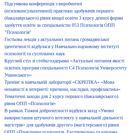
Підсумкова конференція з виробничої
(психоконсультативної) практики здобувачів першого
(бакалаврського) рівня вищої освіти 3 курсу денної форми
здобуття освіти за спеціальністю 053 Психологія ОПП
"Психологія"
Гостьова лекція з актуальних питань громадянської
ідентичності відбулася у Навчально-науковому інституті
психології та суспільних наук
Круглий стіл зі стейкголдерами «Актуальні питання якості
освітніх програм спеціальності С4 Психологія Університету
Ушинського»
Тренінг в навчальній лабораторії «СКРЕПКА» «Мова
ненависті в інтернеті: причини, наслідки, профілактика»
Тематичні заходи для 2 курсу першого (бакалаврського)
рівня ОПП «Психологія»
В рамках Тижня доброчесності відбувся захід «Умови
використання штучного інтелекту у навчальній діяльності
магістрів» для здобувачів другого (магістерського) рівня
ОПП «Практична психологія. Екстремальна та кризова