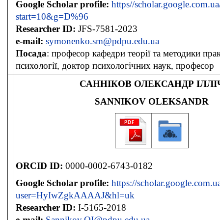
Google Scholar profile:
https//scholar.google.com.ua
start=10&g=D%96
Researcher ID:
JFS-7581-2023
e-mail:
symonenko.sm@pdpu.edu.ua
Посада
: професор кафедри теорії та методики пра
психології, доктор психологічних наук, професор
САННІКОВ ОЛЕКСАНДР ІЛЛІ
SANNIKOV OLEKSANDR
ORCID ID:
0000-0002-6743-0182
Google Scholar profile:
https://scholar.google.com.ua
user=HyIwZgkAAAAJ&hl=uk
Researcher ID:
I-5165-2018
e-mail:
Sannikov.OI@pdpu.edu.ua