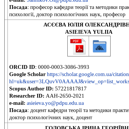
Посада
: професор кафедри теорії та методики пра
психології, доктор психологічних наук, професор
АСЄЄВА ЮЛІЯ ОЛЕКСАНДРІВ
ASIEIEVA YULIIA
ORCID ID
: 0000-0003-3086-3993
Google Scholar
https://scholar.google.com.ua/citation
hl=uk&user=3LQuvV0AAAAJ&view_op=list_works
Scopus Author ID:
57221817817
Researcher ID:
AAH-2650-2021
e-mail:
asieieva.yo@pdpu.edu.ua
Посада
: доцент кафедри теорії та методики практи
доктор психологічних наук, доцент
ГОЛОВСЬКА ІРИНА ГЕОРІЇВ