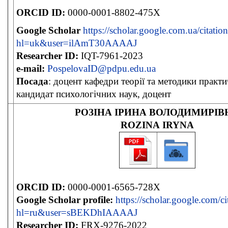
ORCID ID:
0000-0001-8802-475X
Google Scholar
https://scholar.google.com.ua/citation
hl=uk&user=ilAmT30AAAAJ
Researcher ID:
IQT-7961-2023
e-mail:
PospelovaID@pdpu.edu.ua
Посада
: доцент кафедри теорії та методики практи
кандидат психологічних наук, доцент
РОЗІНА ІРИНА ВОЛОДИМИРІВ
ROZINA IRYNA
ORCID ID:
0000-0001-6565-728X
Google Scholar
profile:
https://scholar.google.com/ci
hl=ru&user=sBEKDhIAAAAJ
Researcher ID:
FRX-9276-2022