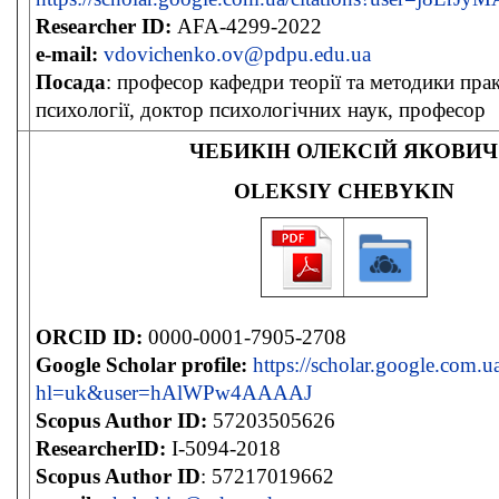
Researcher ID:
AFA-4299-2022
e-mail:
vdovichenko.ov@pdpu.edu.ua
Посада
: професор кафедри теорії та методики пра
психології, доктор психологічних наук, професор
ЧЕБИКІН ОЛЕКСІЙ ЯКОВИЧ
OLEKSIY CHEBYKIN
ORCID ID:
0000-0001-7905-2708
Google Scholar profile:
https://scholar.google.com.ua
hl=uk&user=hAlWPw4AAAAJ
Scopus Author ID:
57203505626
ResearcherID:
I-5094-2018
Scopus Author ID
: 57217019662