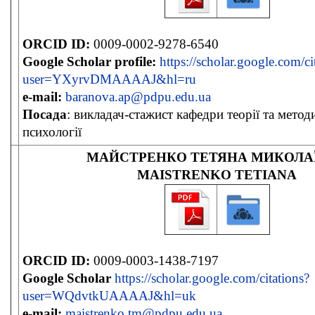
ORCID ID:
0009-0002-9278-6540
Google Scholar
profile:
https://scholar.google.com/ci
user=YXyrvDMAAAAJ&hl=ru
e-mail:
baranova.ap@pdpu.edu.ua
Посада
: викладач-стажист кафедри теорії та мето
психології
МАЙСТРЕНКО ТЕТЯНА МИКОЛА
MAISTRENKO
TETIANA
ORCID ID:
0009-0003-1438-7197
Google Scholar
https://scholar.google.com/citations?
user=WQdvtkUAAAAJ&hl=uk
e-mail:
maistrenko.tm@pdpu.edu.ua